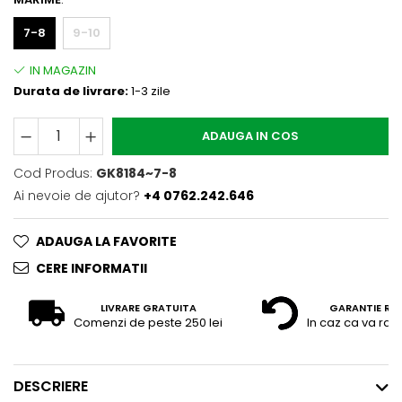
7-8
9-10
Durata de livrare:
1-3 zile
ADAUGA IN COS
Cod Produs:
GK8184~7-8
Ai nevoie de ajutor?
+4 0762.242.646
ADAUGA LA FAVORITE
CERE INFORMATII
LIVRARE GRATUITA
GARANTIE RE
Comenzi de peste 250 lei
In caz ca va raz
DESCRIERE