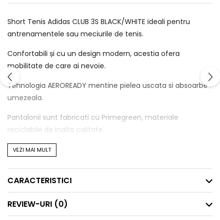
Short Tenis Adidas CLUB 3S BLACK/WHITE ideali pentru
antrenamentele sau meciurile de tenis.
Confortabili și cu un design modern, acestia ofera
mobilitate de care ai nevoie.
Tehnologia AEROREADY mentine pielea uscata si absoarbe
umezeala.
Pantalonii sunt fabricati cu Primegreen, materiale
reciclabile de inalta calitate.
Talie eslastica ce asigura suport optim in timpul jocului.
VEZI MAI MULT
Fii pregatit sa joci tenis ca un profesionist!
CARACTERISTICI
Buzunare laterale.
Plasa interioara.
REVIEW-URI
(0)
Logo cu transfer termic.