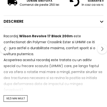
LIVRARE GRATUITA
GARANTIE RE
Comenzi de peste 250 lei
In caz ca va raz
DESCRIERE
Racordaj
Wilson Revolve 17 Black 200m
este
confectionat din Polymer Crosslink Ester si UHMW ce iti
asigura astfel o durabilitate maxima, confort sporit si o
lovitura puternica.
Acoperirea acestui racordaj este tratata cu un aditiv
special cu frecare scazuta (UHMW) care, pe langa faptul
ca va ofera o rotatie mai mare a mingii, permite sirurilor sa
dea tractiunea necesara si sa revina la pozitia sa initiala
dupa deformarea data de impactul cu mingea
(snapback).
Efectele obtinute de aceste sunt putere si confort,
VEZI MAI MULT
derivate din amestecul unic de materiale de co-polimer