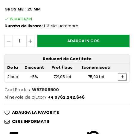
GROSIME
:
1.25 MM
Durata de livrare:
1-3 zile lucratoare
ADAUGA IN COS
Reduceri de Cantitate
De la
Discount
Pret
/ buc
Economisesti
+
2
buc
-5%
721,05 Lei
75,90 Lei
Cod Produs:
WRZ906900
Ai nevoie de ajutor?
+4 0762.242.646
ADAUGA LA FAVORITE
CERE INFORMATII