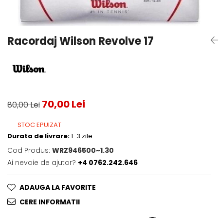
Testeaza Racheta
Underwear
Toate suprafetele
­--
Carduri Cadou
Fuste Padel
Servicii Racordare
Zgura
Geanta
Rochii Padel
SALE
Padel
Termobag
Sosete Padel
Racordaj Wilson Revolve 17
­--
Rucsac
Sepci Padel
Barbati
Husa
Jachete si Hanorace Padel
Dama
Juniori
70,00 Lei
80,00 Lei
STOC EPUIZAT
Durata de livrare:
1-3 zile
Cod Produs:
WRZ946500~1.30
Ai nevoie de ajutor?
+4 0762.242.646
ADAUGA LA FAVORITE
CERE INFORMATII