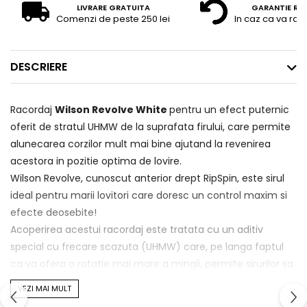
LIVRARE GRATUITA
GARANTIE RE
Comenzi de peste 250 lei
In caz ca va raz
DESCRIERE
Racordaj
Wilson Revolve White
pentru un efect puternic
oferit de stratul UHMW de la suprafata firului, care permite
alunecarea corzilor mult mai bine ajutand la revenirea
acestora in pozitie optima de lovire.
Wilson Revolve, cunoscut anterior drept RipSpin, este sirul
ideal pentru marii lovitori care doresc un control maxim si
efecte deosebite!
Acoperirea acestui racordaj este tratata cu un aditiv
special cu frecare scazuta (UHMW) care, pe langa faptul
ca va ofera o rotatie mai mare a mingii, permite sirurilor sa
dea tractiunea necesara si sa revina la pozitia sa initiala
VEZI MAI MULT
dupa deformarea data de impactul cu mingea