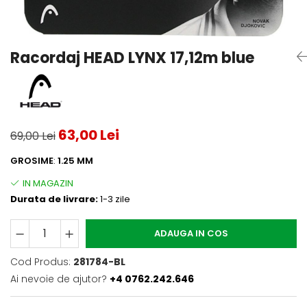
Testeaza Racheta
Underwear
Toate suprafetele
­--
Carduri Cadou
Fuste Padel
Servicii Racordare
Zgura
Geanta
Rochii Padel
SALE
Padel
Termobag
Sosete Padel
Racordaj HEAD LYNX 17,12m blue
­--
Rucsac
Sepci Padel
Barbati
Husa
Jachete si Hanorace Padel
Dama
Juniori
63,00 Lei
69,00 Lei
GROSIME
:
1.25 MM
Durata de livrare:
1-3 zile
ADAUGA IN COS
Cod Produs:
281784-BL
Ai nevoie de ajutor?
+4 0762.242.646