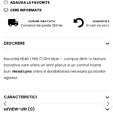
ADAUGA LA FAVORITE
CERE INFORMATII
LIVRARE GRATUITA
GARANTIE RE
Comenzi de peste 250 lei
In caz ca va raz
DESCRIERE
Racordaj HEAD LYNX 17,12m blue - compus dintr-o textura
inovativa care ofera un simt placut si un control foarte
bun.
Head Lynx
ofera si durabilitatea necesara jucatorilor
agresivi.
CARACTERISTICI
REVIEW-URI
(0)