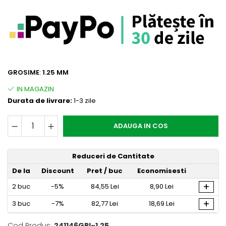
GROSIME
:
1.25 MM
Durata de livrare:
1-3 zile
ADAUGA IN COS
Reduceri de Cantitate
De la
Discount
Pret
/ buc
Economisesti
+
2
buc
-5%
84,55 Lei
8,90 Lei
+
3
buc
-7%
82,77 Lei
18,69 Lei
Cod Produs:
241146GRI~1.25