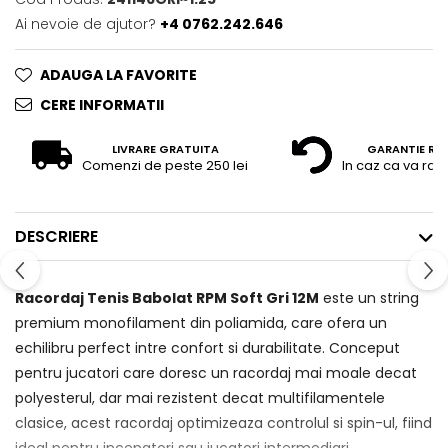
Ai nevoie de ajutor?
+4 0762.242.646
ADAUGA LA FAVORITE
CERE INFORMATII
LIVRARE GRATUITA
GARANTIE RE
Comenzi de peste 250 lei
In caz ca va raz
DESCRIERE
Racordaj Tenis Babolat RPM Soft Gri 12M
este un string
premium monofilament din poliamida, care ofera un
echilibru perfect intre confort si durabilitate. Conceput
pentru jucatori care doresc un racordaj mai moale decat
polyesterul, dar mai rezistent decat multifilamentele
clasice, acest racordaj optimizeaza controlul si spin-ul, fiind
ideal pentru incepatori sau jucatori intermediari.