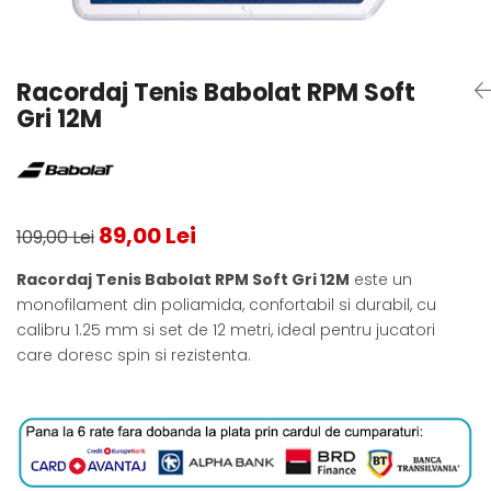
Testeaza Racheta
Underwear
Toate suprafetele
­--
Carduri Cadou
Fuste Padel
Servicii Racordare
Zgura
Geanta
Rochii Padel
SALE
Padel
Termobag
Sosete Padel
Racordaj Tenis Babolat RPM Soft
­--
Rucsac
Sepci Padel
Gri 12M
Barbati
Husa
Jachete si Hanorace Padel
Dama
Juniori
89,00 Lei
109,00 Lei
Racordaj Tenis Babolat RPM Soft Gri 12M
este un
monofilament din poliamida, confortabil si durabil, cu
calibru 1.25 mm si set de 12 metri, ideal pentru jucatori
care doresc spin si rezistenta.