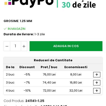
GROSIME
:
1.25 MM
Durata de livrare:
1-3 zile
ADAUGA IN COS
Reduceri de Cantitate
De la
Discount
Pret
/ buc
Economisesti
+
2
buc
-5%
76,00 Lei
8,00 Lei
+
3
buc
-7%
74,40 Lei
16,80 Lei
+
4
buc
-10%
72,00 Lei
32,00 Lei
Cod Produs:
241141~1.25