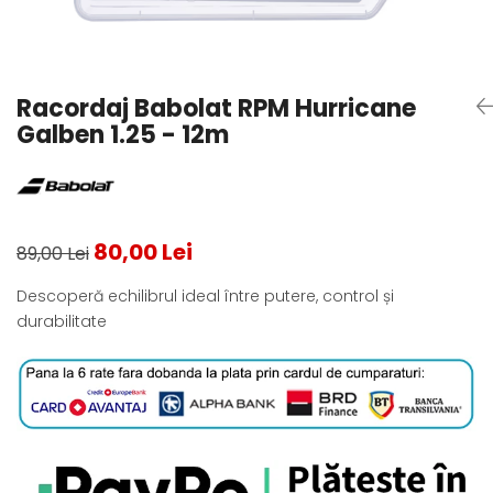
Testeaza Racheta
Underwear
Toate suprafetele
­--
Carduri Cadou
Fuste Padel
Servicii Racordare
Zgura
Geanta
Rochii Padel
SALE
Padel
Termobag
Sosete Padel
Racordaj Babolat RPM Hurricane
­--
Rucsac
Sepci Padel
Galben 1.25 - 12m
Barbati
Husa
Jachete si Hanorace Padel
Dama
Juniori
80,00 Lei
89,00 Lei
Descoperă echilibrul ideal între putere, control și
durabilitate