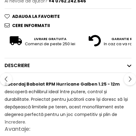
Ai nevoie de ajutor?
+4 0762.242.646
ADAUGA LA FAVORITE
CERE INFORMATII
LIVRARE GRATUITA
GARANTIE RE
Comenzi de peste 250 lei
In caz ca va raz
DESCRIERE
Racordaj Babolat RPM Hurricane Galben 1.25 - 12m
descoperă echilibrul ideal între putere, control și
durabilitate. Proiectat pentru jucătorii care își doresc să își
depășească limitele pe teren, acest monofilament este
alegerea perfectă pentru un joc competitiv și plin de
încredere.
Avantaje: