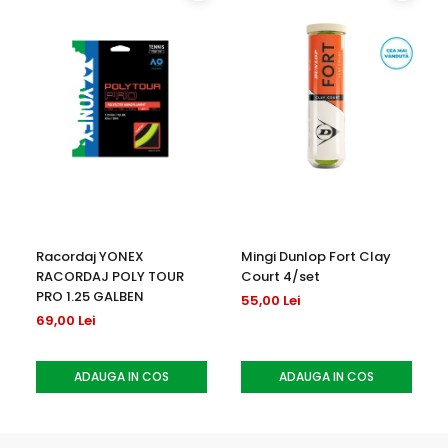
🔹
Tip rachete
: Recomandat pentru rachete cu greutatea
de peste 280 g
🔹
Tensiune recomandată
: 21-25 kg
🔹
Material
: Monofilament de co-poliester
🔹
Culoare
: Galben
🔹
Lungime
: 12 metri
Racordaj YONEX
Mingi Dunlop Fort Clay
RACORDAJ POLY TOUR
Court 4/set
PRO 1.25 GALBEN
55,00 Lei
69,00 Lei
ADAUGA IN COS
ADAUGA IN COS