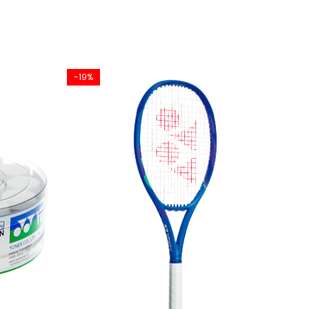
-19%
-8