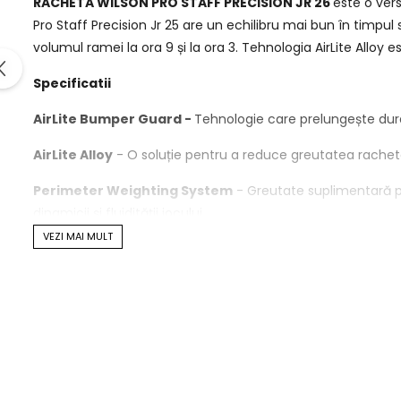
RACHETA WILSON PRO STAFF PRECISION JR 26
este o vers
Pro Staff Precision Jr 25 are un echilibru mai bun în timpul
volumul ramei la ora 9 și la ora 3. Tehnologia AirLite Alloy
Specificatii
AirLite Bumper Guard -
Tehnologie care prelungește durata
AirLite Alloy
- O soluție pentru a reduce greutatea rachetei
Perimeter Weighting System
- Greutate suplimentară pla
dinamicii și fluidității jocului.
VEZI MAI MULT