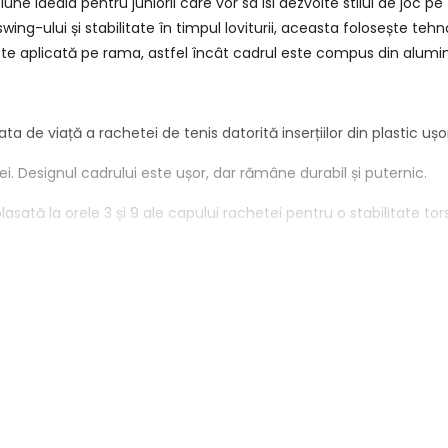
iune ideala pentru juniorii care vor sa isi dezvolte stilul de joc 
 swing-ului și stabilitate în timpul loviturii, aceasta folosește 
 este aplicată pe rama, astfel încât cadrul este compus din alumini
 de viață a rachetei de tenis datorită inserțiilor din plastic ușo
. Designul cadrului este ușor, dar rămâne durabil și puternic.
sată la orele 3 și 9 ale capului rachetei pentru o stabilitate tor