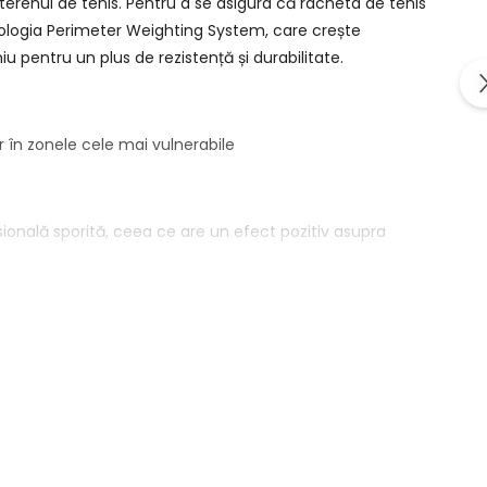
pe terenul de tenis. Pentru a se asigura că racheta de tenis
tehnologia Perimeter Weighting System, care crește
u pentru un plus de rezistență și durabilitate.
r în zonele cele mai vulnerabile
sională sporită, ceea ce are un efect pozitiv asupra