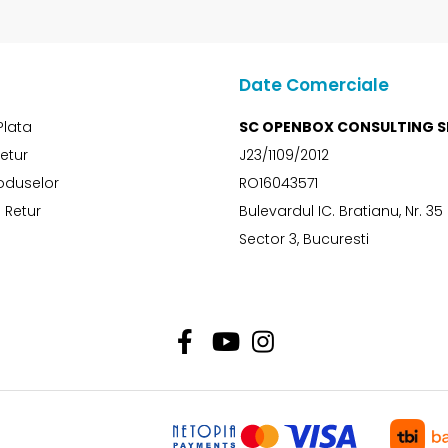
Date Comerciale
Plata
SC OPENBOX CONSULTING S
Retur
J23/1109/2012
oduselor
RO16043571
 Retur
Bulevardul IC. Bratianu, Nr. 35
Sector 3, Bucuresti