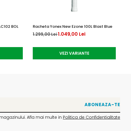
AC102 BOL
Racheta Yonex New Ezone 100L Blast Blue
Mi
1.049,00 Lei
1.299,00 Lei
39
VEZI VARIANTE
magazinului. Afla mai multe in
Politica de Confidentialitate