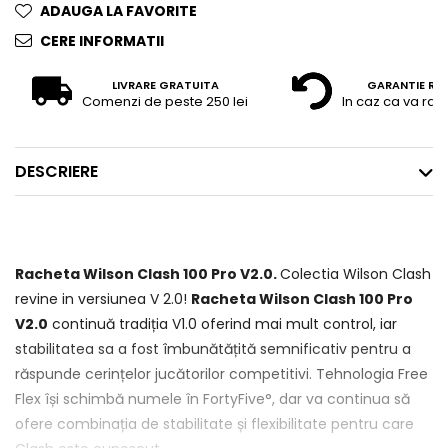
ADAUGA LA FAVORITE
CERE INFORMATII
LIVRARE GRATUITA
GARANTIE RE
Comenzi de peste 250 lei
In caz ca va raz
DESCRIERE
Racheta Wilson Clash 100 Pro V2.0.
Colectia Wilson Clash
revine in versiunea V 2.0!
Racheta Wilson Clash 100 Pro
V2.0
continuă tradiția V1.0 oferind mai mult control, iar
stabilitatea sa a fost îmbunătățită semnificativ pentru a
răspunde cerințelor jucătorilor competitivi. Tehnologia Free
Flex își schimbă numele în FortyFive°, dar va continua să
ofere combinația de stabilitate și flexibilitate pentru care