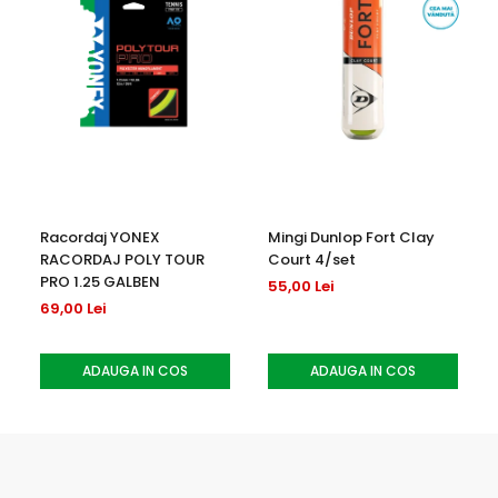
Jucatorii care prefera un cap mai usor vor iubi greutatea
suplimentara a manerului pentru un control suplimentar
asupra capului rachetei, in timp ce greutatea substantiala
a rachetei ofera un joc excelent de pe tot terenul.
Design complet nou, logo-ul Clash in relief pe gat, intr-un
finisaj elastic bogat anodizat pentru un aspect memorabil.
Racordaj YONEX
Mingi Dunlop Fort Clay
RACORDAJ POLY TOUR
Court 4/set
PRO 1.25 GALBEN
55,00 Lei
69,00 Lei
ADAUGA IN COS
ADAUGA IN COS