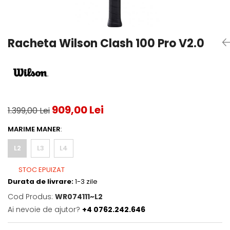
Testeaza Racheta
Underwear
Toate suprafetele
­--
Carduri Cadou
Fuste Padel
Servicii Racordare
Zgura
Geanta
Rochii Padel
SALE
Padel
Termobag
Sosete Padel
Racheta Wilson Clash 100 Pro V2.0
­--
Rucsac
Sepci Padel
Barbati
Husa
Jachete si Hanorace Padel
Dama
Juniori
909,00 Lei
1.399,00 Lei
MARIME MANER
:
L2
L3
L4
STOC EPUIZAT
Durata de livrare:
1-3 zile
Cod Produs:
WR074111~L2
Ai nevoie de ajutor?
+4 0762.242.646