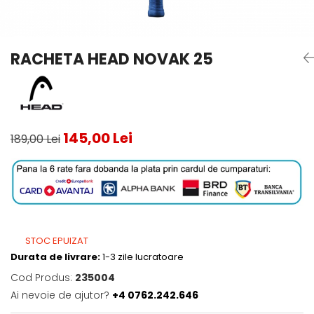
Testeaza Racheta
Underwear
Toate suprafetele
­--
Carduri Cadou
Fuste Padel
Servicii Racordare
Zgura
Geanta
Rochii Padel
SALE
Padel
Termobag
Sosete Padel
RACHETA HEAD NOVAK 25
­--
Rucsac
Sepci Padel
Barbati
Husa
Jachete si Hanorace Padel
Dama
Juniori
145,00 Lei
189,00 Lei
STOC EPUIZAT
Durata de livrare:
1-3 zile lucratoare
Cod Produs:
235004
Ai nevoie de ajutor?
+4 0762.242.646