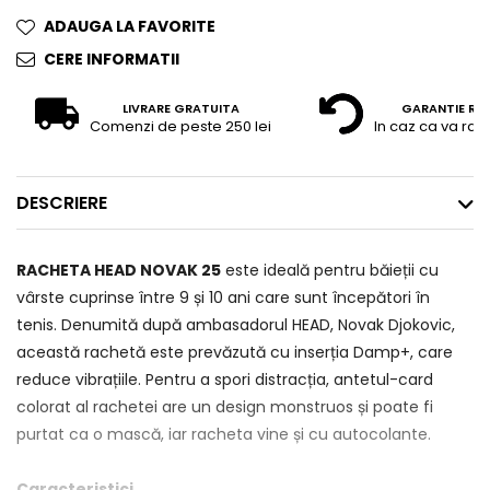
ADAUGA LA FAVORITE
CERE INFORMATII
LIVRARE GRATUITA
GARANTIE RE
Comenzi de peste 250 lei
In caz ca va raz
DESCRIERE
RACHETA HEAD NOVAK 25
este ideală pentru băieții cu
vârste cuprinse între 9 și 10 ani care sunt începători în
tenis. Denumită după ambasadorul HEAD, Novak Djokovic,
această rachetă este prevăzută cu inserția Damp+, care
reduce vibrațiile. Pentru a spori distracția, antetul-card
colorat al rachetei are un design monstruos și poate fi
purtat ca o mască, iar racheta vine și cu autocolante.
Caracteristici