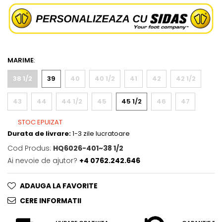
MARIME
:
38 1/2
39
40
40 1/2
41
42
42 1/2
43
44
44 1/2
45
45 1/2
46
47
STOC EPUIZAT
Durata de livrare:
1-3 zile lucratoare
Cod Produs:
HQ6026-401~38 1/2
Ai nevoie de ajutor?
+4 0762.242.646
ADAUGA LA FAVORITE
CERE INFORMATII