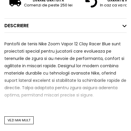
LIVRARE GRATUITA
GARANTIE RE
Comenzi de peste 250 lei
In caz ca va raz
DESCRIERE
Pantofii de tenis Nike Zoom Vapor 12 Clay Racer Blue sunt
proiectati special pentru jucatorii care evolueaza pe
terenurile de zgura si au nevoie de performanta, confort si
agilitate in miscari rapide. Designul lor modern combina
materiale durabile cu tehnologii avansate Nike, oferind
suport lateral excelent si stabilitate la schimbarile rapide de
directie. Talpa adaptata pentru zgura asigura aderenta
optima, permitand miscari precise si sigure.
Beneficii:
VEZI MAI MULT
Aderenta superioara pe zgura
– Talpa cu model