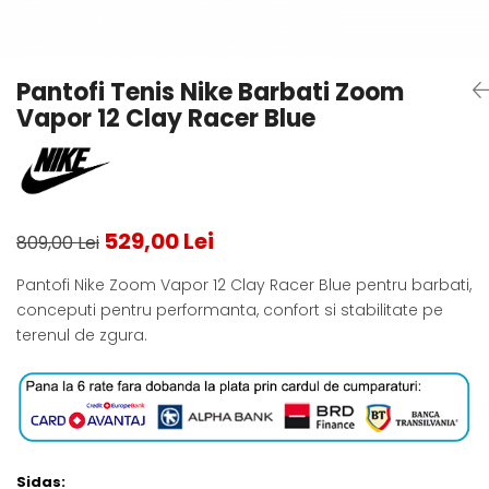
Testeaza Racheta
Underwear
Toate suprafetele
­--
Carduri Cadou
Fuste Padel
Servicii Racordare
Zgura
Geanta
Rochii Padel
SALE
Padel
Termobag
Sosete Padel
Pantofi Tenis Nike Barbati Zoom
­--
Rucsac
Sepci Padel
Vapor 12 Clay Racer Blue
Barbati
Husa
Jachete si Hanorace Padel
Dama
Juniori
529,00 Lei
809,00 Lei
Pantofi Nike Zoom Vapor 12 Clay Racer Blue pentru barbati,
conceputi pentru performanta, confort si stabilitate pe
terenul de zgura.
Sidas: