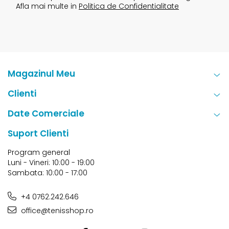
Detalii despre produs
Afla mai multe in
Politica de Confidentialitate
-Conceput pentru a fi purtat pe suprafețe de terenuri de
zgură și padel
-Cadru pentru picior pe toată lungimea pe partea
exterioară a pantofului
Magazinul Meu
Clienti
Date Comerciale
Suport Clienti
Program general
Luni - Vineri: 10:00 - 19:00
Sambata: 10:00 - 17:00
+4 0762.242.646
office@tenisshop.ro