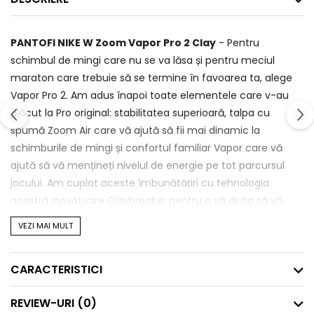
PANTOFI NIKE W Zoom Vapor Pro 2 Clay
- Pentru
schimbul de mingi care nu se va lăsa și pentru meciul
maraton care trebuie să se termine în favoarea ta, alege
Vapor Pro 2. Am adus înapoi toate elementele care v-au
plăcut la Pro original: stabilitatea superioară, talpa cu
spumă Zoom Air care vă ajută să fii mai dinamic la
schimburile de mingi și confortul familiar Vapor care vă
ajută să vă mențineți nivelul de energie pe tot parcursul
jocului. Am cuplat aceste îmbunătățiri cu tehnologia
noastră inovatoare Claybreaker pentru a vă ajuta să vă
mențineți rapid pe teren.
VEZI MAI MULT
Pregătit pentru Red-dirt
CARACTERISTICI
Tehnologia Nike Claybreaker te ajută să ai o aderență
REVIEW-URI
(0)
îmbunătățită și mai puțină acumulare de zgură pe talpă.