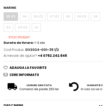
MARIME
:
35 1/2
36
36 1/2
37 1/2
38
38 1/2
39
40
40 1/2
41
STOC EPUIZAT
Durata de livrare:
1-3 zile
Cod Produs:
DV2024-001~35 1/2
Ai nevoie de ajutor?
+4 0762.242.646
ADAUGA LA FAVORITE
CERE INFORMATII
LIVRARE GRATUITA
GARANTIE RE
Comenzi de peste 250 lei
In caz ca va raz
DESCRIERE