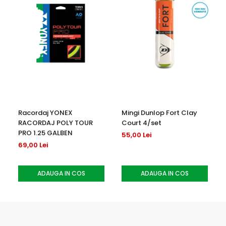
carbon cu până la 45%, în comparație cu tehnologia
convențională de vopsire
elementele reflectorizante sporesc siguranța în condiții
cu vizibilitate scăzută
Racordaj YONEX
Mingi Dunlop Fort Clay
RACORDAJ POLY TOUR
Court 4/set
PRO 1.25 GALBEN
55,00 Lei
69,00 Lei
ADAUGA IN COS
ADAUGA IN COS