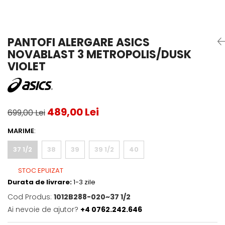
Testeaza Racheta
Underwear
Toate suprafetele
­--
Carduri Cadou
Fuste Padel
Servicii Racordare
Zgura
Geanta
Rochii Padel
SALE
Padel
Termobag
Sosete Padel
PANTOFI ALERGARE ASICS
­--
Rucsac
Sepci Padel
NOVABLAST 3 METROPOLIS/DUSK
Barbati
Husa
Jachete si Hanorace Padel
VIOLET
Dama
Juniori
489,00 Lei
699,00 Lei
MARIME
:
37 1/2
38
39
39 1/2
40
STOC EPUIZAT
Durata de livrare:
1-3 zile
Cod Produs:
1012B288-020~37 1/2
Ai nevoie de ajutor?
+4 0762.242.646