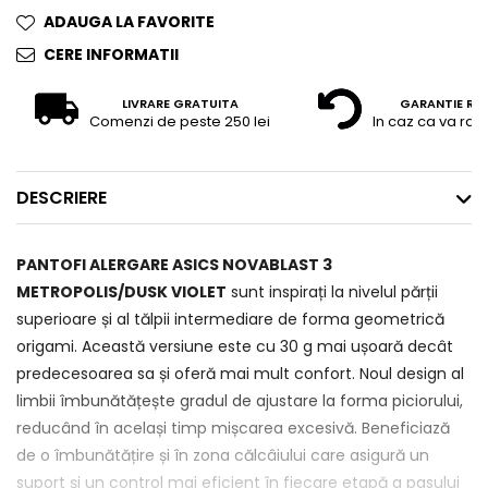
ADAUGA LA FAVORITE
CERE INFORMATII
LIVRARE GRATUITA
GARANTIE RE
Comenzi de peste 250 lei
In caz ca va raz
DESCRIERE
PANTOFI ALERGARE ASICS NOVABLAST 3
METROPOLIS/DUSK VIOLET
sunt inspirați la nivelul părții
superioare și al tălpii intermediare de forma geometrică
origami. Această versiune este cu 30 g mai ușoară decât
predecesoarea sa și oferă mai mult confort. Noul design al
limbii îmbunătățește gradul de ajustare la forma piciorului,
reducând în același timp mișcarea excesivă. Beneficiază
de o îmbunătățire și în zona călcâiului care asigură un
suport și un control mai eficient în fiecare etapă a pasului