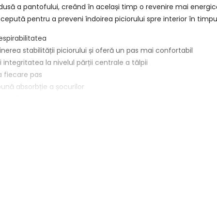
usă a pantofului, creând în același timp o revenire mai energică
ncepută pentru a preveni îndoirea piciorului spre interior în timpu
spirabilitatea
rea stabilității piciorului și oferă un pas mai confortabil
tegritatea la nivelul părții centrale a tălpii
 fiecare pas
bună absorbție a șocurilor
curilor și o revenire receptivă