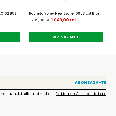
AC102 BOL
Racheta Yonex New Ezone 100L Blast Blue
Mi
1.049,00 Lei
1.299,00 Lei
39
VEZI VARIANTE
magazinului. Afla mai multe in
Politica de Confidentialitate