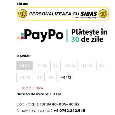
Sidas:
MARIME
:
40 1/2
41 1/2
42
42 1/2
43 1/2
44
44 1/2
45
46
46 1/2
STOC EPUIZAT
Durata de livrare:
1-3 zile
Cod Produs:
1011B440-005~40 1/2
Ai nevoie de ajutor?
+4 0762.242.646