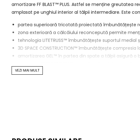
amortizare FF BLAST™ PLUS. Astfel se menține greutatea red
amplasat pe unghiul interior al tălpii intermediare. Este co
partea superioară tricotată proiectată îmbunătățește re
zona exterioară a călcâiului reconcepută permite menține
tehnologia LITETRUSS™ îmbunătățește suportul medial și in
3D SPACE CONSTRUCTION™ îmbunătățește compresia la
amortizarea GEL™ în partea din spate a tălpii asigură o 
suspensia FF BLAST™ PLUS asigură o absorbție ușoară a șo
VEZI MAI MULT
căptușeala OrthoLite™ X-55 îmbunătățește confortul
detalii reflectorizante pentru vizibilitate
AHARPLUS™ în călcâi îmbunătățește durabilitatea tălpii