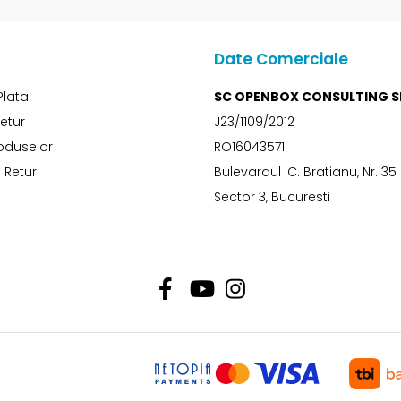
Date Comerciale
Plata
SC OPENBOX CONSULTING S
Retur
J23/1109/2012
oduselor
RO16043571
 Retur
Bulevardul IC. Bratianu, Nr. 35
Sector 3, Bucuresti