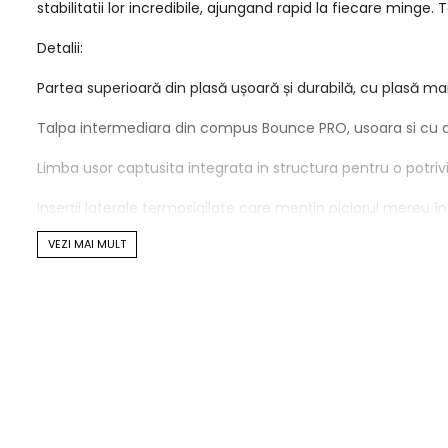
stabilitatii lor incredibile, ajungand rapid la fiecare minge.
Detalii:
Partea superioară din plasă ușoară și durabilă, cu plasă mai
Talpa intermediara din compus Bounce PRO, usoara si cu 
Limba usor captusita integrata in structura pentru o potriv
Inserții laterale termosigilate care mențin piciorul mereu în
VEZI MAI MULT
Călcâi mai rigid la bază pentru stabilitate maximă în timpul
Guler căptușit pentru confortul potrivit pentru glezna
Caracteristici pe spate și pe antepicior care facilitează pot
Talpă interioară detașabilă și modelată AdiTuff AdiTUFF est
uzura excesivă.
Sistem de torsiune