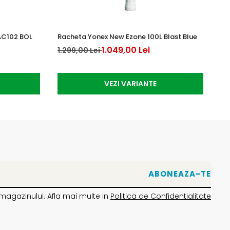
AC102 BOL
Racheta Yonex New Ezone 100L Blast Blue
Mi
1.049,00 Lei
1.299,00 Lei
39
VEZI VARIANTE
magazinului. Afla mai multe in
Politica de Confidentialitate