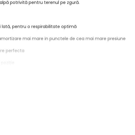
 Talpă potrivită pentru terenul pe zgură.
 lată, pentru o respirabilitate optimă
amortizare mai mare in punctele de cea mai mare presiune
ire perfecta
 poziție
 mișcărilor laterale
rivirea
e un material rezistent la abraziune utilizat pe zona degetelor ș