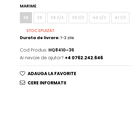
MARIME
:
36
38
38 2/3
39 1/3
40 2/3
41 1/3
STOC EPUIZAT
Durata de livrare:
1-3 zile
Cod Produs:
HQ8410~36
Ai nevoie de ajutor?
+4 0762.242.646
ADAUGA LA FAVORITE
CERE INFORMATII