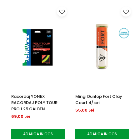
Boost oferă o amortizare moale și elastică pentru a
energiza pasul de alergare pentru o mai bună eficiență și
confort maxim.
AdiWear
Un cauciuc extrem de durabil, care nu lasă urme în zonele
de mare abraziune ale tălpii exterioare, care previne uzura
timpurie ulterioară
adituff
+
Armătură și mai rezistentă în zonele de uzură ale vârfului și
ale părții interne, care oferă o rezistență mai bună la
abraziune și protecție maximă.
Racordaj YONEX
Mingi Dunlop Fort Clay
RACORDAJ POLY TOUR
Court 4/set
PRO 1.25 GALBEN
55,00 Lei
Torsion System
69,00 Lei
Suport ușor pentru arcadă care permite antepiciorului și
piciorului rar să se miște independent pentru o mai bună
ADAUGA IN COS
ADAUGA IN COS
adaptare la suprafață și stabilitate. Noul Torsion