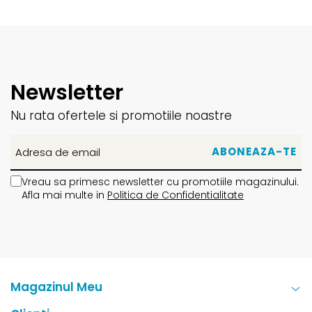
Systemeste complet proiectat și oferă o tranziție unică de
la călcâi la vârf pentru produsele de încălțăminte feminine
și masculine
Newsletter
Nu rata ofertele si promotiile noastre
Vreau sa primesc newsletter cu promotiile magazinului.
Afla mai multe in
Politica de Confidentialitate
Magazinul Meu