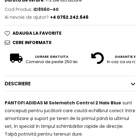
Durata de livrare:
1-3 zile lucratoare
Cod Produs:
ID8560~40
Ai nevoie de ajutor?
+4 0762.242.646
ADAUGA LA FAVORITE
CERE INFORMATII
LIVRARE GRATUITA
GARANTIE RE
Comenzi de peste 250 lei
In caz ca va raz
DESCRIERE
PANTOFI ADIDAS M Solematch Control 2 Halo Blue
sunt
concepuți pentru jucătorii care caută echilibrul corect între
amortizare și suport pe teren de la primul până la ultimul
set, în special în timpul schimbărilor rapide de direcție.
Talpă potrivită pentru terenuri dure.