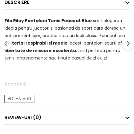
DESCRIERE
Fila Riley Pantaloni Tenis Peacoat Blue
sunt alegerea
ideala pentru jucatori si pasionati de sport care doresc un
echipament lejer, practic si cu un look clasic. Fabricati din
material respirabil si moale
, acesti pantaloni scurti ofera
libertate de miscare excelenta
, fiind perfecti pentru
tenis, antrenamente sau tinute casual de zi cu zi.
Beneficii:
✅
Material confortabil si respirabil
– Ideal pentru
VEZI MAI MULT
miscare si purtare indelungata.
✅
Croiala sportiva
– Ofera mobilitate optima si un aspect
REVIEW-URI
(0)
modern.
✅
Talie elastica cu snur reglabil
– Pentru o potrivire
personalizata si sigura.