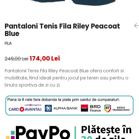
Testeaza Racheta
Underwear
Toate suprafetele
­--
Carduri Cadou
Fuste Padel
Servicii Racordare
Zgura
Geanta
Rochii Padel
SALE
Padel
Termobag
Sosete Padel
Pantaloni Tenis Fila Riley Peacoat
­--
Rucsac
Sepci Padel
Blue
Barbati
Husa
Jachete si Hanorace Padel
FILA
Dama
174,00 Lei
Juniori
249,00 Lei
Pantalonii Tenis Fila Riley Peacoat Blue ofera confort si
mobilitate, fiind ideali pentru jocul pe teren sau pentru o
tinuta sportiva de zi cu zi.