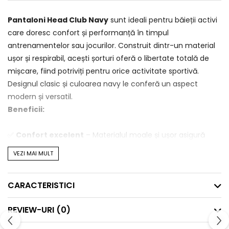
Pantaloni Head Club Navy
sunt ideali pentru băieții activi
care doresc confort și performanță în timpul
antrenamentelor sau jocurilor. Construit dintr-un material
ușor și respirabil, acești șorturi oferă o libertate totală de
mișcare, fiind potriviți pentru orice activitate sportivă.
Designul clasic și culoarea navy le conferă un aspect
modern și versatil.
Beneficii:
✅
Confort excelent
– Materialul moale și ușor asigură
confort de lungă durată, chiar și în timpul celor mai intense
VEZI MAI MULT
sesiuni de antrenament sau joc.
✅
Libertate de mișcare
– Croiala permite o gamă largă
CARACTERISTICI
de mișcări, oferind flexibilitate completă în orice activitate
sportivă.
REVIEW-URI
(0)
✅
Material respirabil
– Țesătura ajută la menținerea pielii
uscate, absorbind umezeala și menținând confortul pe