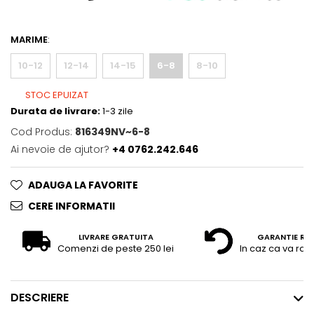
MARIME
:
10-12
12-14
14-15
6-8
8-10
STOC EPUIZAT
Durata de livrare:
1-3 zile
Cod Produs:
816349NV~6-8
Ai nevoie de ajutor?
+4 0762.242.646
ADAUGA LA FAVORITE
CERE INFORMATII
LIVRARE GRATUITA
GARANTIE RE
Comenzi de peste 250 lei
In caz ca va raz
DESCRIERE