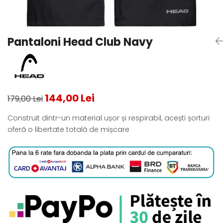
Testeaza Racheta
Underwear
Toate suprafetele
­--
Carduri Cadou
Fuste Padel
Servicii Racordare
Zgura
Geanta
Rochii Padel
SALE
Padel
Termobag
Sosete Padel
Pantaloni Head Club Navy
­--
Rucsac
Sepci Padel
Barbati
Husa
Jachete si Hanorace Padel
Dama
Juniori
144,00 Lei
179,00 Lei
Construit dintr-un material ușor și respirabil, acești șorturi
oferă o libertate totală de mișcare