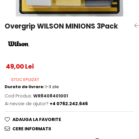
Testeaza Racheta
Underwear
Toate suprafetele
­--
Carduri Cadou
Fuste Padel
Servicii Racordare
Zgura
Geanta
Rochii Padel
SALE
Padel
Termobag
Sosete Padel
Overgrip WILSON MINIONS 3Pack
­--
Rucsac
Sepci Padel
Barbati
Husa
Jachete si Hanorace Padel
Dama
Juniori
49,00 Lei
STOC EPUIZAT
Durata de livrare:
1-3 zile
Cod Produs:
WR8408401001
Ai nevoie de ajutor?
+4 0762.242.646
ADAUGA LA FAVORITE
CERE INFORMATII