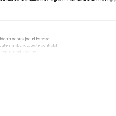
ideala pentru jocuri intense.
cate si imbunatateste controlul.
timpul meciurilor lungi.
tivi sau competitivi.
 orice racheta.