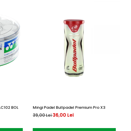
AC102 BOL
Mingi Padel Bullpadel Premium Pro X3
Yo
36,00 Lei
15
39,00 Lei