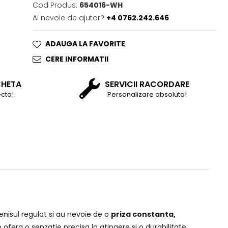
Cod Produs:
654016-WH
Ai nevoie de ajutor?
+4 0762.242.646
ADAUGA LA FAVORITE
CERE INFORMATII
CHETA
SERVICII RACORDARE
cta!
Personalizare absoluta!
enisul regulat si au nevoie de o
priza constanta,
p ofera o senzatie precisa la atingere si o durabilitate