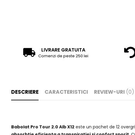
LIVRARE GRATUITA
Comenzi de peste 250 lei
DESCRIERE
CARACTERISTICI
REVIEW-URI
(0)
Babolat Pro Tour 2.0 Alb X12
este un pachet de 12 overgrip
absorbtie eficienta a transpiratiei si confort sporit
. C