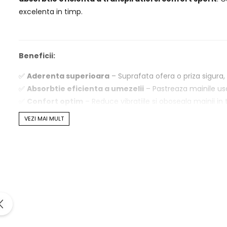
excelenta in timp.
Beneficii:
✅
Aderenta superioara
– Suprafata ofera o priza sigura, 
✅
Absorbtie eficienta a umezelii
– Pastreaza mainile us
✅
Confort optim
– Reduce vibratiile si oboseala mainii in 
✅
Set economic de 12 bucati
– Perfect pentru jucatori ac
VEZI MAI MULT
✅
Culoare alb clasic
– Potrivire eleganta si curata pentru
Detalii produs:
Tip
: Overgrip (se aplica peste gripul original)
Model
: Pro Tour 2.0
Pachet
: 12 bucati (X12)