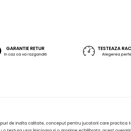
GARANTIE RETUR
TESTEAZA RA
In caz ca va razganditi
Alegerea perfe
uri de inalta calitate, conceput pentru jucatorii care practica t
u o textura usor lipicioasa si o grosime echilibrata, acest overgri