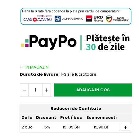
Durata de livrare:
1-3 zile lucratoare
ADAUGA IN COS
Reduceri de Cantitate
De la
Discount
Pret
/ buc
Economisesti
+
2
buc
-5%
151,05 Lei
15,90 Lei