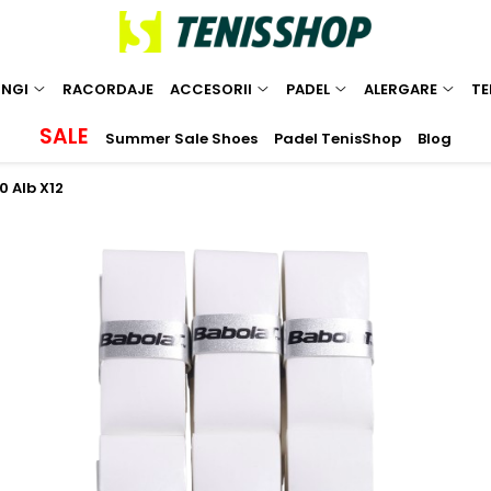
INGI
RACORDAJE
ACCESORII
PADEL
ALERGARE
TE
SALE
Summer Sale Shoes
Padel TenisShop
Blog
0 Alb X12