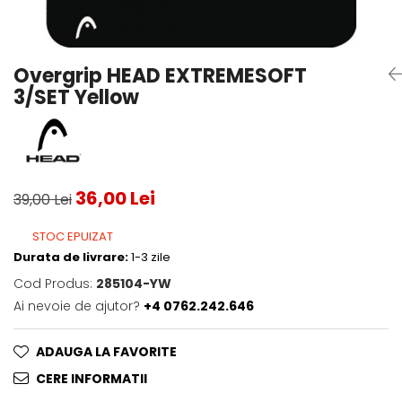
Testeaza Racheta
Underwear
Toate suprafetele
­--
Carduri Cadou
Fuste Padel
Servicii Racordare
Zgura
Geanta
Rochii Padel
SALE
Padel
Termobag
Sosete Padel
Overgrip HEAD EXTREMESOFT
­--
Rucsac
Sepci Padel
3/SET Yellow
Barbati
Husa
Jachete si Hanorace Padel
Dama
Juniori
36,00 Lei
39,00 Lei
STOC EPUIZAT
Durata de livrare:
1-3 zile
Cod Produs:
285104-YW
Ai nevoie de ajutor?
+4 0762.242.646
ADAUGA LA FAVORITE
CERE INFORMATII