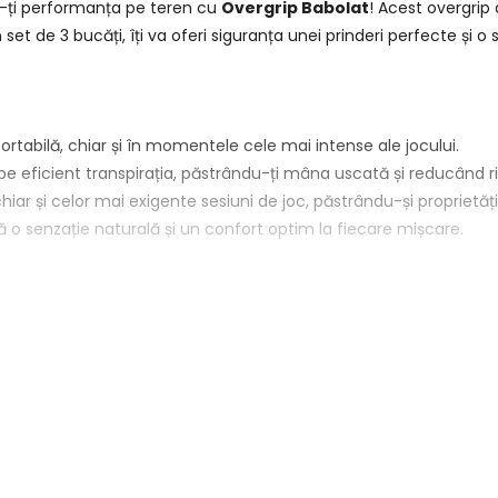
ți performanța pe teren cu
Overgrip Babolat
! Acest overgrip
set de 3 bucăți, îți va oferi siguranța unei prinderi perfecte și o 
rtabilă, chiar și în momentele cele mai intense ale jocului.
be eficient transpirația, păstrându-ți mâna uscată și reducând r
iar și celor mai exigente sesiuni de joc, păstrându-și proprietă
ră o senzație naturală și un confort optim la fiecare mișcare.
adauge un plus de confort și performanță jocului lor. Ideal pent
nfort prelungit