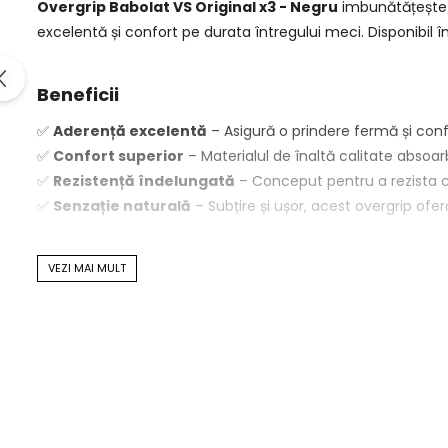
Overgrip Babolat VS Original x3 - Negru
imbunătățește-
excelentă și confort pe durata întregului meci. Disponibil în 
Beneficii
✅
Aderență excelentă
– Asigură o prindere fermă și confo
✅
Confort superior
– Materialul de înaltă calitate absoar
✅
Rezistență îndelungată
– Conceput pentru a rezista ch
✅
Senzație naturală
– Subțire și ușor, acest overgrip ofe
Recomandări
VEZI MAI MULT
Este perfect pentru jucători de orice nivel care doresc să 
🔹
Culoare
: Negru
🔹
Set
: 3 bucăți
🔹
Tip
: Overgrip subțire, ideal pentru prindere optimă și co