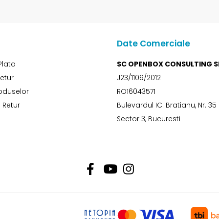
Date Comerciale
Plata
SC OPENBOX CONSULTING S
Retur
J23/1109/2012
oduselor
RO16043571
 Retur
Bulevardul IC. Bratianu, Nr. 35
Sector 3, Bucuresti