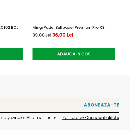
AC102 BOL
Mingi Padel Bullpadel Premium Pro X3
Yo
36,00 Lei
15
39,00 Lei
ADAUGA IN COS
magazinului. Afla mai multe in
Politica de Confidentialitate