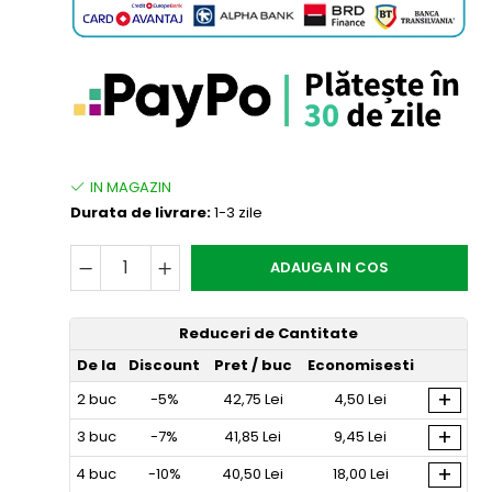
Durata de livrare:
1-3 zile
ADAUGA IN COS
Reduceri de Cantitate
De la
Discount
Pret
/ buc
Economisesti
+
2
buc
-5%
42,75 Lei
4,50 Lei
+
3
buc
-7%
41,85 Lei
9,45 Lei
+
4
buc
-10%
40,50 Lei
18,00 Lei