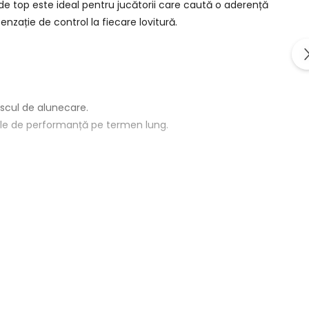
 de top este ideal pentru jucătorii care caută o aderență
senzație de control la fiecare lovitură.
iscul de alunecare.
țile de performanță pe termen lung.
ru meciuri competitive și sesiuni de antrenament intens.