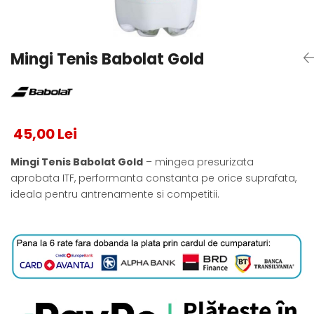
Testeaza Racheta
Underwear
Toate suprafetele
­--
Carduri Cadou
Fuste Padel
Servicii Racordare
Zgura
Geanta
Rochii Padel
SALE
Padel
Termobag
Sosete Padel
Mingi Tenis Babolat Gold
­--
Rucsac
Sepci Padel
Barbati
Husa
Jachete si Hanorace Padel
Dama
Juniori
45,00 Lei
Mingi Tenis Babolat Gold
– mingea presurizata
aprobata ITF, performanta constanta pe orice suprafata,
ideala pentru antrenamente si competitii.