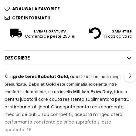
ADAUGA LA FAVORITE
CERE INFORMATII
LIVRARE GRATUITA
GARANTIE RE
Comenzi de peste 250 lei
In caz ca va raz
DESCRIERE
Mingi de tenis Babolat Gold,
acest set
contine 4 mingi
presurizate.
Babolat Gold
este combinatia excelenta intre
deala
comfort si durabilitate, cu un invelis
Milliken Extra Duty, i
pentru jucatorii care cauta rezistenta suplimentara pentru
a-si imbunatati jocul. Conceputa pentru antrenamente,
meciuri de dublu sau competitii, aceasta mingea ofera
performanta constanta pe orice suprafata si este
aprobata ITF.