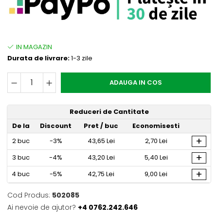
Durata de livrare:
1-3 zile
ADAUGA IN COS
Reduceri de Cantitate
De la
Discount
Pret
/ buc
Economisesti
+
2
buc
-3%
43,65 Lei
2,70 Lei
+
3
buc
-4%
43,20 Lei
5,40 Lei
+
4
buc
-5%
42,75 Lei
9,00 Lei
Cod Produs:
502085
Ai nevoie de ajutor?
+4 0762.242.646