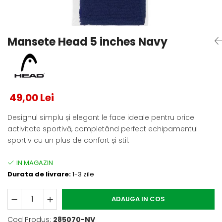
Testeaza Racheta
Underwear
Toate suprafetele
­--
Carduri Cadou
Fuste Padel
Servicii Racordare
Zgura
Geanta
Rochii Padel
SALE
Padel
Termobag
Sosete Padel
Mansete Head 5 inches Navy
­--
Rucsac
Sepci Padel
Barbati
Husa
Jachete si Hanorace Padel
Dama
Juniori
49,00 Lei
Designul simplu și elegant le face ideale pentru orice
activitate sportivă, completând perfect echipamentul
sportiv cu un plus de confort și stil.
Durata de livrare:
1-3 zile
ADAUGA IN COS
Cod Produs:
285070-NV