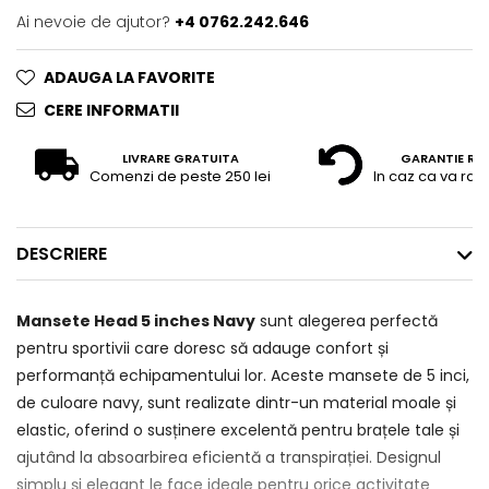
Ai nevoie de ajutor?
+4 0762.242.646
ADAUGA LA FAVORITE
CERE INFORMATII
LIVRARE GRATUITA
GARANTIE RE
Comenzi de peste 250 lei
In caz ca va raz
DESCRIERE
Mansete Head 5 inches Navy
sunt alegerea perfectă
pentru sportivii care doresc să adauge confort și
performanță echipamentului lor. Aceste mansete de 5 inci,
de culoare navy, sunt realizate dintr-un material moale și
elastic, oferind o susținere excelentă pentru brațele tale și
ajutând la absoarbirea eficientă a transpirației. Designul
simplu și elegant le face ideale pentru orice activitate