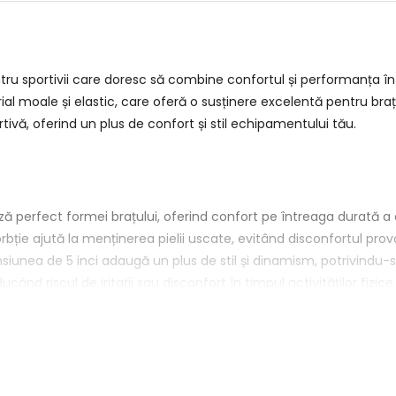
ru sportivii care doresc să combine confortul și performanța 
ial moale și elastic, care oferă o susținere excelentă pentru brațe
tivă, oferind un plus de confort și stil echipamentului tău.
ză perfect formei brațului, oferind confort pe întreaga durată 
bție ajută la menținerea pielii uscate, evitând disconfortul pr
siunea de 5 inci adaugă un plus de stil și dinamism, potrivindu-
ând riscul de iritații sau disconfort în timpul activităților fizice.
purtarea zilnică, aceste mansete sunt esențiale în garderoba or