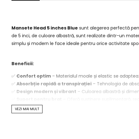
Mansete Head 5 inches Blue
sunt alegerea perfectă pent
de 5 inci, de culoare albastră, sunt realizate dintr-un mater
simplu și modern le face ideale pentru orice activitate spor
Beneficii:
✅
Confort optim
– Materialul moale și elastic se adaptea
✅
Absorbție rapidă a transpirației
– Tehnologia de absor
✅
Design modern și vibrant
– Culoarea albastră și dimen
✅
Suport pentru braț
– Oferă susținere suplimentară, reduc
✅
Versatilitate
– Ideale pentru antrenamente, meciuri sau 
VEZI MAI MULT
Detalii produs: