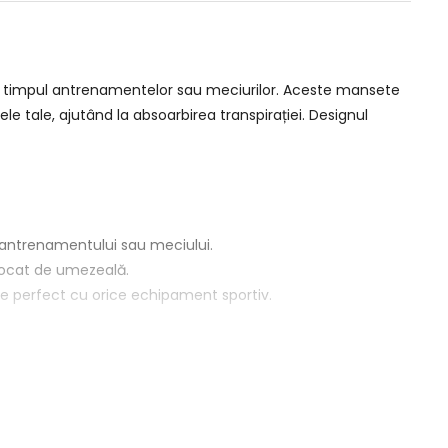
în timpul antrenamentelor sau meciurilor. Aceste mansete
le tale, ajutând la absoarbirea transpirației. Designul
a antrenamentului sau meciului.
ovocat de umezeală.
se perfect cu orice echipament sportiv.
icărui jucător activ.