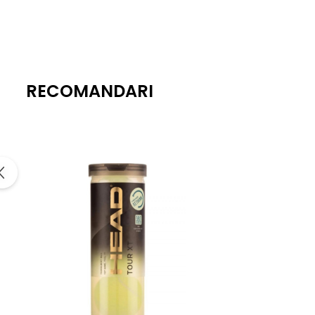
Material
: Amestec de materiale de înaltă calitate pentr
Dimensiune
: 5 inci (aprox. 12,7 cm).
Utilizare
: Ideal pentru activități sportive intense sau 
RECOMANDARI