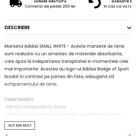
LIVRARE GRATUITA
GARANTIE RE
Comenzi de peste 250 lei
In caz ca va raz
DESCRIERE
Manseta Adidas SMALL WHITE - Aceste mansete de tenis
sunt realizate cu un amestec de materiale absorbante,
care ajuta la indepartarea transpiratiei in momentele cele
mai importante. Acestea au logo-ul Adidas Badge of Sport
brodat in contrast pe partea din fata, adaugand stil
echipamentului de tenis.
Caracteristici:
-Elimina transpiratia in exces
-Materialele, structura si grosimea garanteaza confort
maxim
VEZI MAI MULT
-Logo-ul adidas Badge of Sport brodat pe partea din fata