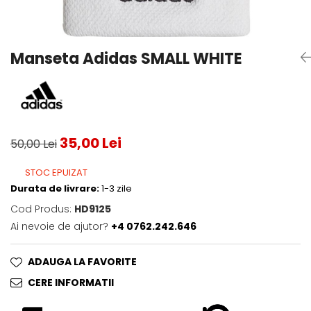
Testeaza Racheta
Underwear
Toate suprafetele
­--
Carduri Cadou
Fuste Padel
Servicii Racordare
Zgura
Geanta
Rochii Padel
SALE
Padel
Termobag
Sosete Padel
Manseta Adidas SMALL WHITE
­--
Rucsac
Sepci Padel
Barbati
Husa
Jachete si Hanorace Padel
Dama
Juniori
35,00 Lei
50,00 Lei
STOC EPUIZAT
Durata de livrare:
1-3 zile
Cod Produs:
HD9125
Ai nevoie de ajutor?
+4 0762.242.646
ADAUGA LA FAVORITE
CERE INFORMATII