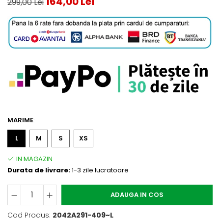
164,00 Lei
299,00 Lei
MARIME
:
L
M
S
XS
Durata de livrare:
1-3 zile lucratoare
ADAUGA IN COS
Cod Produs:
2042A291-409~L