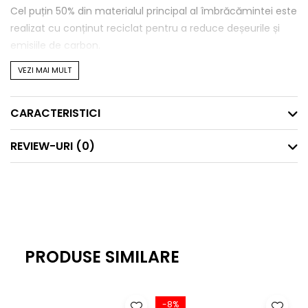
Cel puțin 50% din materialul principal al îmbrăcămintei este
realizat cu conținut reciclat pentru a reduce deșeurile și
emisiile de carbon.
VEZI MAI MULT
CARACTERISTICI
REVIEW-URI
(0)
PRODUSE SIMILARE
-8%