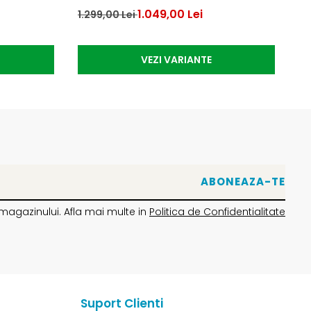
1.049,00 Lei
1.299,00 Lei
39
VEZI VARIANTE
magazinului. Afla mai multe in
Politica de Confidentialitate
Suport Clienti