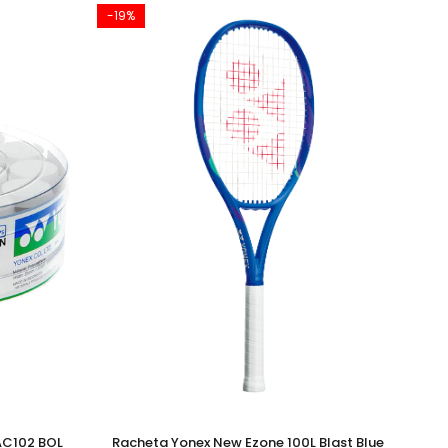
-19%
-8
AC102 BOL
Racheta Yonex New Ezone 100L Blast Blue
Mi