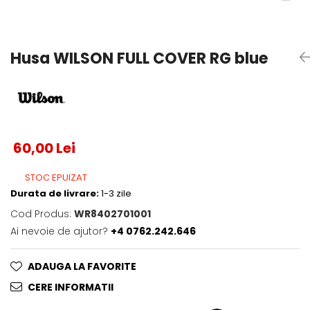
Testeaza Racheta
Underwear
Toate suprafetele
­--
Carduri Cadou
Fuste Padel
Servicii Racordare
Zgura
Geanta
Rochii Padel
SALE
Padel
Termobag
Sosete Padel
Husa WILSON FULL COVER RG blue
­--
Rucsac
Sepci Padel
Barbati
Husa
Jachete si Hanorace Padel
Dama
Juniori
60,00 Lei
STOC EPUIZAT
Durata de livrare:
1-3 zile
Cod Produs:
WR8402701001
Ai nevoie de ajutor?
+4 0762.242.646
ADAUGA LA FAVORITE
CERE INFORMATII