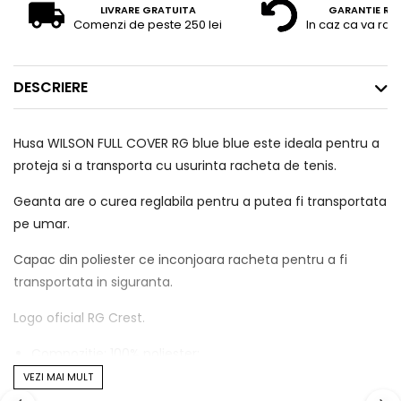
LIVRARE GRATUITA
GARANTIE RE
Comenzi de peste 250 lei
In caz ca va raz
DESCRIERE
Husa WILSON FULL COVER RG blue blue este ideala pentru a
proteja si a transporta cu usurinta racheta de tenis.
Geanta are o curea reglabila pentru a putea fi transportata
pe umar.
Capac din poliester ce inconjoara racheta pentru a fi
transportata in siguranta.
Logo oficial RG Crest.
Compozitie: 100% poliester;
Culoare: albastru inchis;
VEZI MAI MULT
Numar rachete: 1.