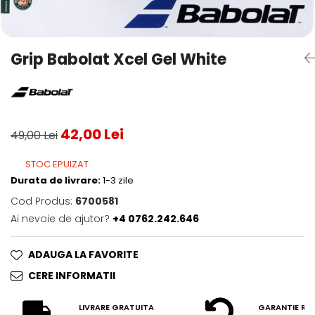
Testeaza Racheta
Underwear
Toate suprafetele
­--
Carduri Cadou
Fuste Padel
Servicii Racordare
Zgura
Geanta
Rochii Padel
SALE
Padel
Termobag
Sosete Padel
Grip Babolat Xcel Gel White
­--
Rucsac
Sepci Padel
Barbati
Husa
Jachete si Hanorace Padel
Dama
Juniori
42,00 Lei
49,00 Lei
STOC EPUIZAT
Durata de livrare:
1-3 zile
Cod Produs:
6700581
Ai nevoie de ajutor?
+4 0762.242.646
ADAUGA LA FAVORITE
CERE INFORMATII
LIVRARE GRATUITA
GARANTIE RE