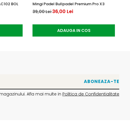
AC102 BOL
Mingi Padel Bullpadel Premium Pro X3
An
36,00 Lei
20
39,00 Lei
ADAUGA IN COS
magazinului. Afla mai multe in
Politica de Confidentialitate