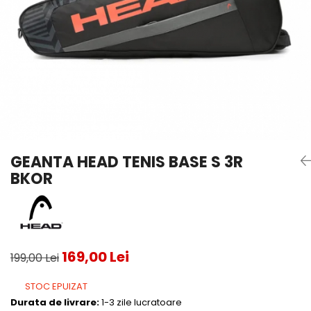
Testeaza Racheta
Underwear
Toate suprafetele
­--
Carduri Cadou
Fuste Padel
Servicii Racordare
Zgura
Geanta
Rochii Padel
SALE
Padel
Termobag
Sosete Padel
­--
Rucsac
Sepci Padel
Barbati
Husa
Jachete si Hanorace Padel
Dama
Juniori
GEANTA HEAD TENIS BASE S 3R
BKOR
169,00 Lei
199,00 Lei
STOC EPUIZAT
Durata de livrare:
1-3 zile lucratoare