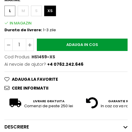
L
M
S
XS
Durata de livrare:
1-3 zile
ADAUGA IN COS
Cod Produs:
HS1459~XS
Ai nevoie de ajutor?
+4 0762.242.646
ADAUGA LA FAVORITE
CERE INFORMATII
LIVRARE GRATUITA
GARANTIE RE
Comenzi de peste 250 lei
In caz ca va raz
DESCRIERE