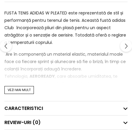
FUSTA TENIS ADIDAS W PLEATED este reprezentată de stil și
performanță pentru terenul de tenis. Această fustă adidas
Club încorporează pliuri din plasă pentru un aspect
atrăgător și o senzație de aerisire. Totodată oferă o reglare
a temperaturii coprului.
Are în componență un material elastic, materialul moale
face ca fiecare sprint și alunecare să fie o briză, în timp ce
colanții încorporați adaugă încredere.
Tehnologia,
AEROREADY
, care absoarbe umiditatea, te
menține uscat și sub control, punct după punct.
VEZI MAI MULT
Fabricat cu o serie de materiale reciclate și cu un conținut
reciclat de cel puțin 70%, acest produs reprezintă doar una
CARACTERISTICI
dintre soluțiile noastre pentru a contribui la eliminarea
deșeurilor de plastic.
REVIEW-URI
(0)
Detalii
-