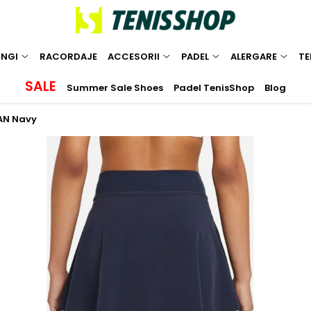
INGI
RACORDAJE
ACCESORII
PADEL
ALERGARE
TE
SALE
Summer Sale Shoes
Padel TenisShop
Blog
IAN Navy