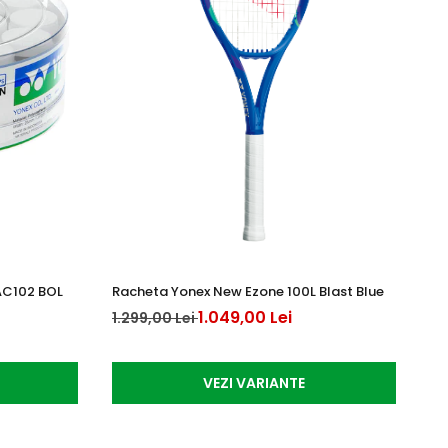
AC102 BOL
Racheta Yonex New Ezone 100L Blast Blue
Mi
1.049,00 Lei
1.299,00 Lei
39
VEZI VARIANTE