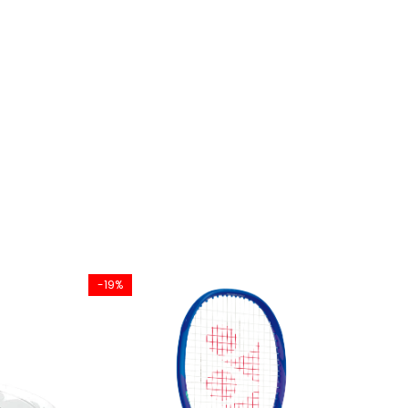
-19%
-8