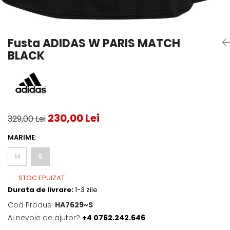
Testeaza Racheta
Underwear
Toate suprafetele
­--
Carduri Cadou
Fuste Padel
Servicii Racordare
Zgura
Geanta
Rochii Padel
SALE
Padel
Termobag
Sosete Padel
Fusta ADIDAS W PARIS MATCH
­--
Rucsac
Sepci Padel
BLACK
Barbati
Husa
Jachete si Hanorace Padel
Dama
Juniori
230,00 Lei
329,00 Lei
MARIME
:
M
S
STOC EPUIZAT
Durata de livrare:
1-3 zile
Cod Produs:
HA7629~S
Ai nevoie de ajutor?
+4 0762.242.646