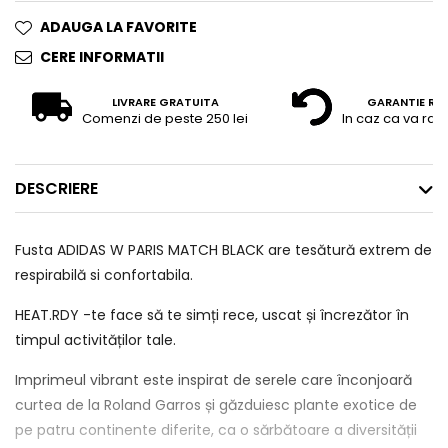
ADAUGA LA FAVORITE
CERE INFORMATII
LIVRARE GRATUITA
GARANTIE RE
Comenzi de peste 250 lei
In caz ca va raz
DESCRIERE
Fusta ADIDAS W PARIS MATCH BLACK are tesătură extrem de
respirabilă si confortabila.
HEAT.RDY -te face să te simți rece, uscat și încrezător în
timpul activităților tale.
Imprimeul vibrant este inspirat de serele care înconjoară
curtea de la Roland Garros și găzduiesc plante exotice de
pe patru continente diferite, ca o sărbătoare a diversității