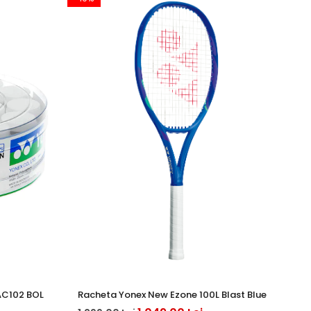
AC102 BOL
Racheta Yonex New Ezone 100L Blast Blue
Mi