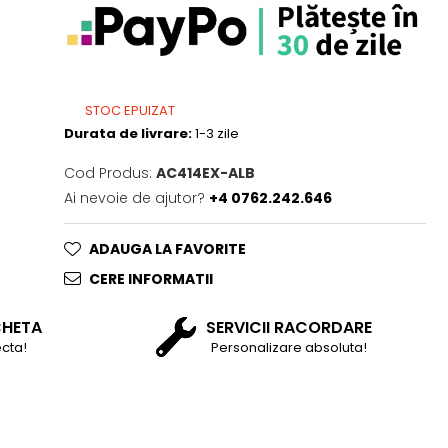
STOC EPUIZAT
Durata de livrare:
1-3 zile
Cod Produs:
AC414EX-ALB
Ai nevoie de ajutor?
+4 0762.242.646
ADAUGA LA FAVORITE
CERE INFORMATII
CHETA
SERVICII RACORDARE
cta!
Personalizare absoluta!