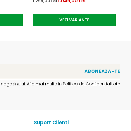
1.049,00 Lei
1.299,00 Lei
39
VEZI VARIANTE
magazinului. Afla mai multe in
Politica de Confidentialitate
Suport Clienti