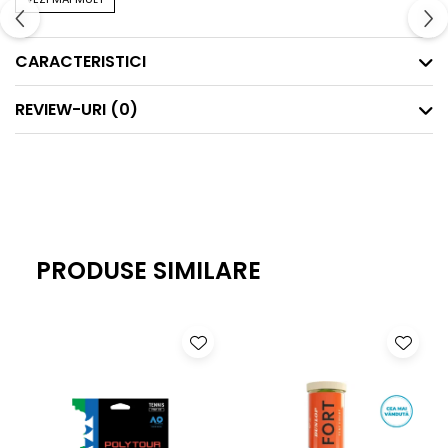
detasabla.
CARACTERISTICI
- Spatele din tesatura aerisita.
- Bretele elastice confortabile.
REVIEW-URI
(0)
- Elastic clasic Mons Royale sub bust.
PRODUSE SIMILARE