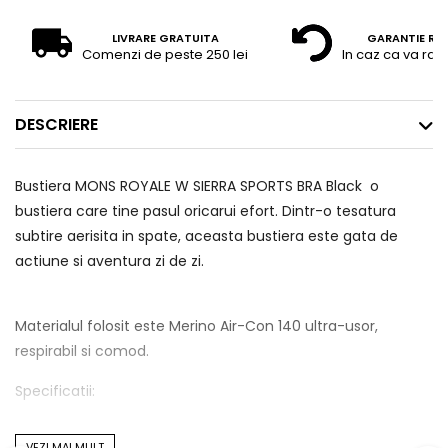
LIVRARE GRATUITA
GARANTIE RE
Comenzi de peste 250 lei
In caz ca va raz
DESCRIERE
Bustiera MONS ROYALE W SIERRA SPORTS BRA Black o
bustiera care tine pasul oricarui efort. Dintr-o tesatura
subtire aerisita in spate, aceasta bustiera este gata de
actiune si aventura zi de zi.
Materialul folosit este Merino Air-Con 140 ultra-usor,
respirabil si comod.
Specificatii:
- Fata este alcatuita din 3 straturi merino cu captuseala
VEZI MAI MULT