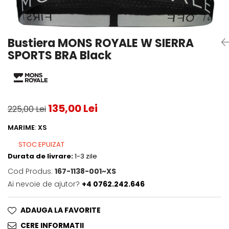
Testeaza Racheta
Underwear
Toate suprafetele
­--
Carduri Cadou
Fuste Padel
Servicii Racordare
Zgura
Geanta
Rochii Padel
SALE
Padel
Termobag
Sosete Padel
Bustiera MONS ROYALE W SIERRA
­--
Rucsac
Sepci Padel
SPORTS BRA Black
Barbati
Husa
Jachete si Hanorace Padel
Dama
Juniori
135,00 Lei
225,00 Lei
MARIME
:
XS
STOC EPUIZAT
Durata de livrare:
1-3 zile
Cod Produs:
167-1138-001~XS
Ai nevoie de ajutor?
+4 0762.242.646
ADAUGA LA FAVORITE
CERE INFORMATII