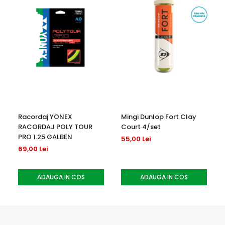
- FARA LATEX - pentru piele sensibila
- Contine instructiuni de baza pentru aplicare
- Benzile sunt pretaiate pentru a fi usor de aplicat
Racordaj YONEX
Mingi Dunlop Fort Clay
RACORDAJ POLY TOUR
Court 4/set
PRO 1.25 GALBEN
55,00 Lei
69,00 Lei
ADAUGA IN COS
ADAUGA IN COS