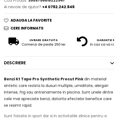
Cod Produs:
3559756616222941
Ai nevoie de ajutor?
+4 0762.242.646
ADAUGA LA FAVORITE
CERE INFORMATII
LIVRARE GRATUITA
GARANTIE RE
Comenzi de peste 250 lei
In caz ca va raz
DESCRIERE
Benzi Kt Tape Pro Synthetic Precut Pink
din material
sintetic care rezista la dusuri multiple, umiditate, alergari
intense, frig sau antrenamente in piscina. Sunt unele dintre
cele mai apreciate benzi, datorita efectelor benefice care
se resimt rapid.
Sunt folosite in sport dar si in activitatile zilnice pentru a