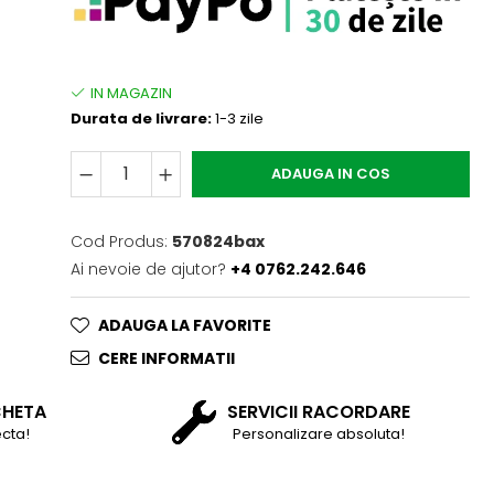
Durata de livrare:
1-3 zile
ADAUGA IN COS
Cod Produs:
570824bax
Ai nevoie de ajutor?
+4 0762.242.646
ADAUGA LA FAVORITE
CERE INFORMATII
CHETA
SERVICII RACORDARE
cta!
Personalizare absoluta!