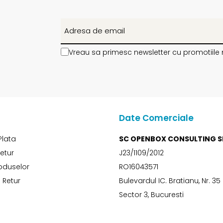
Vreau sa primesc newsletter cu promotiile 
Date Comerciale
Plata
SC OPENBOX CONSULTING S
Retur
J23/1109/2012
oduselor
RO16043571
 Retur
Bulevardul IC. Bratianu, Nr. 35
Sector 3, Bucuresti