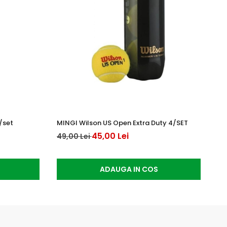
/set
MINGI Wilson US Open Extra Duty 4/SET
OV
AL
45,00 Lei
49,00 Lei
15
ADAUGA IN COS