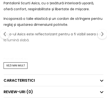
Pantalonii Scurti Asics, cu o țesătură interioară ușoară,
oferă confort, respirabilitate și libertate de mișcare.
Incoporeză o talie elastică și un cordon de strîngere pentru
reglaj și ajustarea dimensiunii potrivite.
Logo-ul Asics este reflectorizant pentru a fi vizibil seara sau
la lumină slabă.
Detalii produs-
VEZI MAI MULT
uscare rapidă
respirabilitate avansată
CARACTERISTICI
detaliile reflectorizante îmbunătățesc vizibilitatea în
condiții de lumină scăzută
REVIEW-URI
(0)
cusăturile plate ajută la reducerea iritațiilor
buzunar pentru obiecte