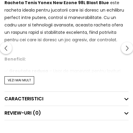
Racheta Tenis Yonex New Ezone 98L Blast Blue
este
racheta ideala pentru jucatorii care isi doresc un echilibru
perfect intre putere, control si manevrabilitate. Cu un
cadru usor si tehnologii avansate, aceasta racheta ofera
un raspuns rapid si stabilitate excelenta, fiind potrivita
pentru cei care isi doresc un joc agresiv, dar controlat.
Beneficii:
✅
Greutate redusa
– Usor de manevrat pentru lovituri
rapide si precise.
VEZI MAI MULT
✅
Tehnologie Liner Tech
– Margeaza toleranta si
mareste zona de sweet spot pentru un control mai bun.
CARACTERISTICI
✅
M40X Graphite
– Ofera stabilitate si flexibilitate
imbunatatita in zona gatului rachetei.
REVIEW-URI
(0)
✅
Vibration Dampening Mesh
– Reduce vibratiile si
creste confortul in timpul jocului.
✅
Design modern Blast Blue
– Look elegant si dinamic,