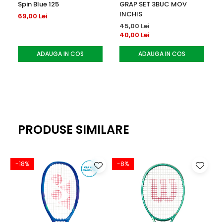
Spin Blue 125
GRAP SET 3BUC MOV
INCHIS
69,00 Lei
45,00 Lei
40,00 Lei
ADAUGA IN COS
ADAUGA IN COS
PRODUSE SIMILARE
-18%
-8%
-