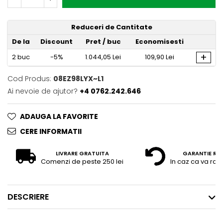
Reduceri de Cantitate
De la
Discount
Pret
/ buc
Economisesti
+
2
buc
-5%
1.044,05 Lei
109,90 Lei
Cod Produs:
08EZ98LYX~L1
Ai nevoie de ajutor?
+4 0762.242.646
ADAUGA LA FAVORITE
CERE INFORMATII
LIVRARE GRATUITA
GARANTIE RE
Comenzi de peste 250 lei
In caz ca va raz
DESCRIERE