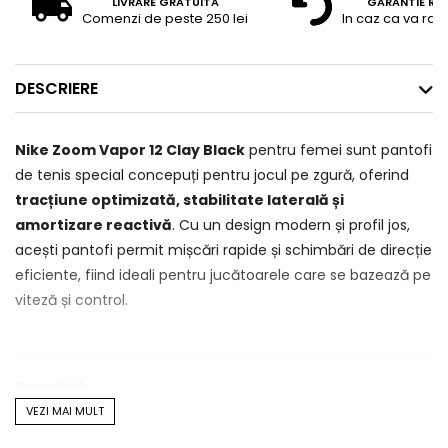
LIVRARE GRATUITA
GARANTIE RE
Comenzi de peste 250 lei
In caz ca va raz
DESCRIERE
Nike Zoom Vapor 12 Clay Black
pentru femei sunt pantofi
de tenis special concepuți pentru jocul pe zgură, oferind
tracțiune optimizată, stabilitate laterală și
amortizare reactivă
. Cu un design modern și profil jos,
acești pantofi permit mișcări rapide și schimbări de direcție
eficiente, fiind ideali pentru jucătoarele care se bazează pe
viteză și control.
Beneficii:
VEZI MAI MULT
✅
Talpă adaptată pentru zgură (Clay)
– Model de tip