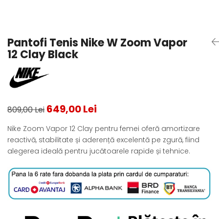
Testeaza Racheta
Underwear
Toate suprafetele
­--
Carduri Cadou
Fuste Padel
Servicii Racordare
Zgura
Geanta
Rochii Padel
SALE
Padel
Termobag
Sosete Padel
Pantofi Tenis Nike W Zoom Vapor
­--
Rucsac
Sepci Padel
12 Clay Black
Barbati
Husa
Jachete si Hanorace Padel
Dama
Juniori
649,00 Lei
809,00 Lei
Nike Zoom Vapor 12 Clay pentru femei oferă amortizare
reactivă, stabilitate și aderență excelentă pe zgură, fiind
alegerea ideală pentru jucătoarele rapide și tehnice.