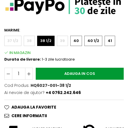
MARIME
:
37 1/2
38
38 1/2
39
40
40 1/2
41
Durata de livrare:
1-3 zile lucratoare
ADAUGA IN COS
Cod Produs:
HQ6027-001~38 1/2
Ai nevoie de ajutor?
+4 0762.242.646
ADAUGA LA FAVORITE
CERE INFORMATII