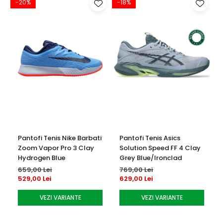
-20%
-18%
-
Pantofi Tenis Nike Barbati
Pantofi Tenis Asics
Zoom Vapor Pro 3 Clay
Solution Speed FF 4 Clay
Hydrogen Blue
Grey Blue/Ironclad
659,00 Lei
769,00 Lei
529,00 Lei
629,00 Lei
VEZI VARIANTE
VEZI VARIANTE