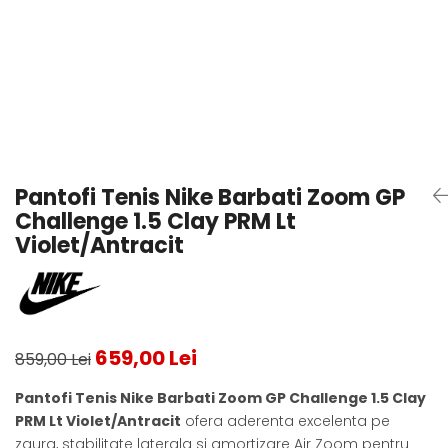
Testeaza Racheta
Underwear
Toate suprafetele
­--
Carduri Cadou
Fuste Padel
Servicii Racordare
Zgura
Geanta
Rochii Padel
SALE
Padel
Termobag
Sosete Padel
­--
Rucsac
Sepci Padel
Barbati
Husa
Jachete si Hanorace Padel
Dama
Juniori
Pantofi Tenis Nike Barbati Zoom GP
Challenge 1.5 Clay PRM Lt
Violet/Antracit
659,00 Lei
859,00 Lei
Pantofi Tenis Nike Barbati Zoom GP Challenge 1.5 Clay
PRM Lt Violet/Antracit
ofera aderenta excelenta pe
zgura, stabilitate laterala si amortizare Air Zoom pentru