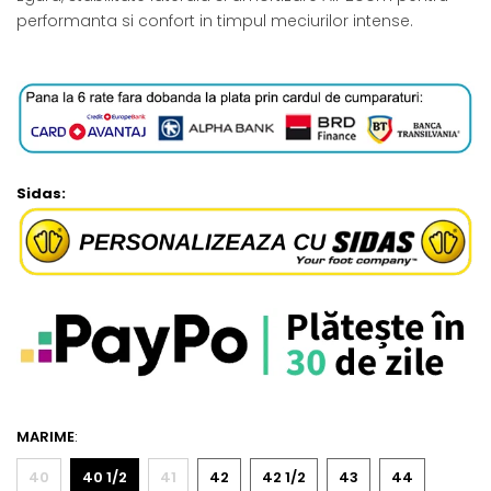
performanta si confort in timpul meciurilor intense.
Sidas:
MARIME
:
40
40 1/2
41
42
42 1/2
43
44