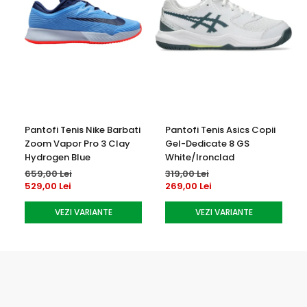
Curatare manuala cu laveta umeda
Nu se spala in masina de spalat
Se recomanda uscarea naturala dupa utilizare
Pantofi Tenis Nike Barbati
Pantofi Tenis Asics Copii
Zoom Vapor Pro 3 Clay
Gel-Dedicate 8 GS
Hydrogen Blue
White/Ironclad
659,00 Lei
319,00 Lei
529,00 Lei
269,00 Lei
VEZI VARIANTE
VEZI VARIANTE