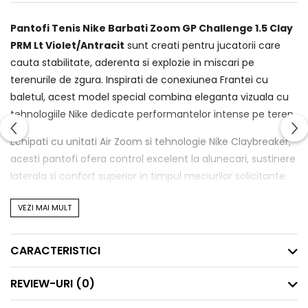
Pantofi Tenis Nike Barbati Zoom GP Challenge 1.5 Clay
PRM Lt Violet/Antracit
sunt creati pentru jucatorii care
cauta stabilitate, aderenta si explozie in miscari pe
terenurile de zgura. Inspirati de conexiunea Frantei cu
baletul, acest model special combina eleganta vizuala cu
tehnologiile Nike dedicate performantelor intense pe teren.
Echipati cu unitati Air Zoom si tehnologie Nike Claybreaker,
acesti pantofi ofera control excelent la alunecari, sustinere
laterala si confort superior in timpul meciurilor solicitante.
Specificatii tehnice:
VEZI MAI MULT
Suprafata recomandata: • Zgura si terenuri de padel
Amortizare: • Air Zoom in partea din fata si calcai
CARACTERISTICI
Talpa exterioara: • Nike Claybreaker pentru aderenta si
control pe zgura
REVIEW-URI
(0)
Constructie: • Stabilitate laterala imbunatatita cu placa din
plastic pe mediopicior