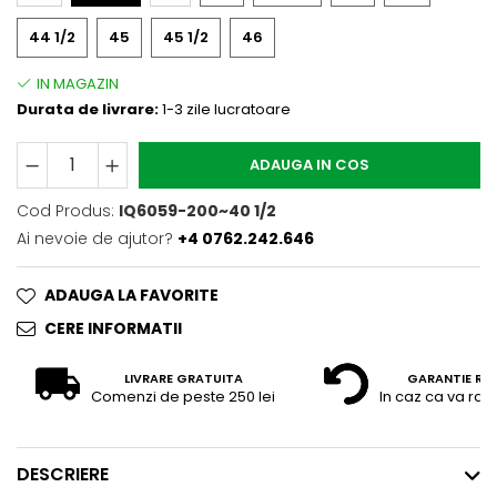
44 1/2
45
45 1/2
46
Durata de livrare:
1-3 zile lucratoare
ADAUGA IN COS
Cod Produs:
IQ6059-200~40 1/2
Ai nevoie de ajutor?
+4 0762.242.646
ADAUGA LA FAVORITE
CERE INFORMATII
LIVRARE GRATUITA
GARANTIE RE
Comenzi de peste 250 lei
In caz ca va raz
DESCRIERE