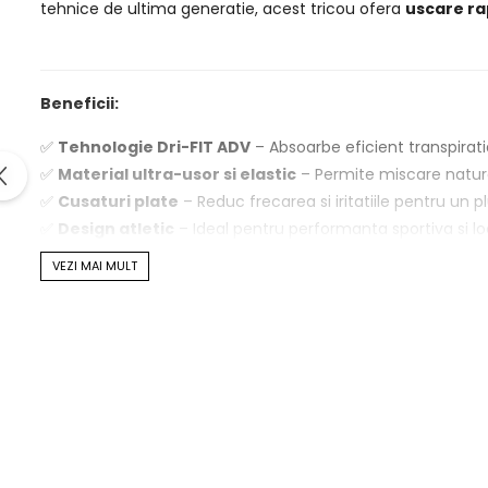
tehnice de ultima generatie, acest tricou ofera
uscare ra
Beneficii:
✅
Tehnologie Dri-FIT ADV
– Absoarbe eficient transpirati
✅
Material ultra-usor si elastic
– Permite miscare natural
✅
Cusaturi plate
– Reduc frecarea si iritatiile pentru un p
✅
Design atletic
– Ideal pentru performanta sportiva si lo
✅
Intretinere usoara
– Materialul isi mentine forma si pro
VEZI MAI MULT
Detalii produs:
Model
: Nike Dri-FIT ADV Tee
Material
: Poliester tehnic cu insertii Dri-FIT ADV
Utilizare
: Tenis, sport de performanta, antrenamente