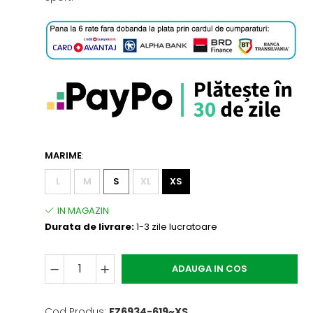
MARIME
:
L
M
S
XL
XS
Durata de livrare:
1-3 zile lucratoare
ADAUGA IN COS
Cod Produs:
FZ6934-619~XS