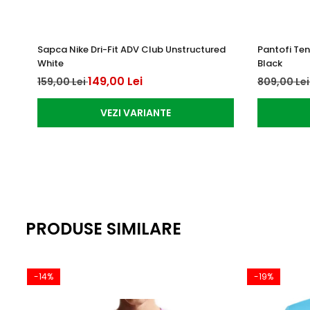
Sapca Nike Dri-Fit ADV Club Unstructured
Pantofi Te
White
Black
149,00 Lei
159,00 Lei
809,00 Le
VEZI VARIANTE
PRODUSE SIMILARE
-14%
-19%