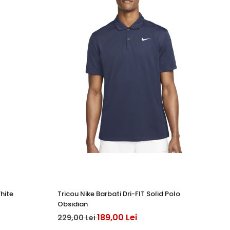
White
Tricou Nike Barbati Dri-FIT Solid Polo
MA
Obsidian
45
189,00 Lei
229,00 Lei