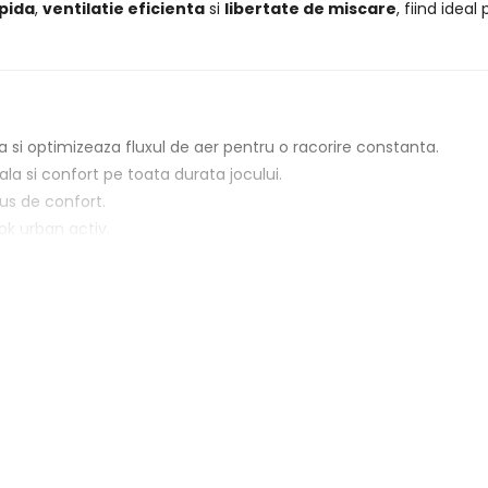
pida
,
ventilatie eficienta
si
libertate de miscare
, fiind idea
a si optimizeaza fluxul de aer pentru o racorire constanta.
a si confort pe toata durata jocului.
lus de confort.
ok urban activ.
prietatile dupa multiple spalari.