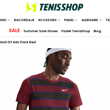
INGI
RACORDAJE
ACCESORII
PADEL
ALERGARE
TE
SALE
Summer Sale Shoes
Padel TenisShop
Blog
rbati Df Adv Dark Red