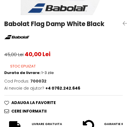
Testeaza Racheta
Underwear
Toate suprafetele
­--
Carduri Cadou
Fuste Padel
Servicii Racordare
Zgura
Geanta
Rochii Padel
SALE
Padel
Termobag
Sosete Padel
Babolat Flag Damp White Black
­--
Rucsac
Sepci Padel
Barbati
Husa
Jachete si Hanorace Padel
Dama
Juniori
40,00 Lei
45,00 Lei
STOC EPUIZAT
Durata de livrare:
1-3 zile
Cod Produs:
700032
Ai nevoie de ajutor?
+4 0762.242.646
ADAUGA LA FAVORITE
CERE INFORMATII
LIVRARE GRATUITA
GARANTIE RE