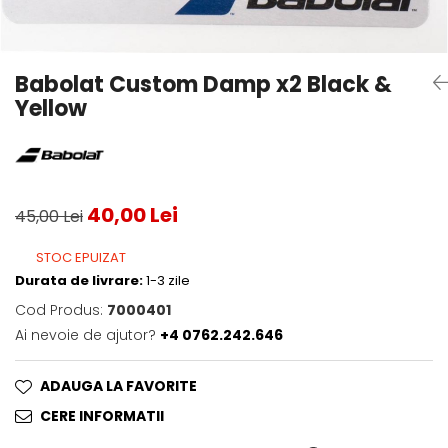
Testeaza Racheta
Underwear
Toate suprafetele
­--
Carduri Cadou
Fuste Padel
Servicii Racordare
Zgura
Geanta
Rochii Padel
SALE
Padel
Termobag
Sosete Padel
Babolat Custom Damp x2 Black &
­--
Rucsac
Sepci Padel
Yellow
Barbati
Husa
Jachete si Hanorace Padel
Dama
Juniori
40,00 Lei
45,00 Lei
STOC EPUIZAT
Durata de livrare:
1-3 zile
Cod Produs:
7000401
Ai nevoie de ajutor?
+4 0762.242.646
ADAUGA LA FAVORITE
CERE INFORMATII