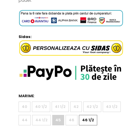
padel.
Sidas:
MARIME
:
40
40 1/2
41 1/2
42
42 1/2
43 1/2
44
44 1/2
45
46
46 1/2