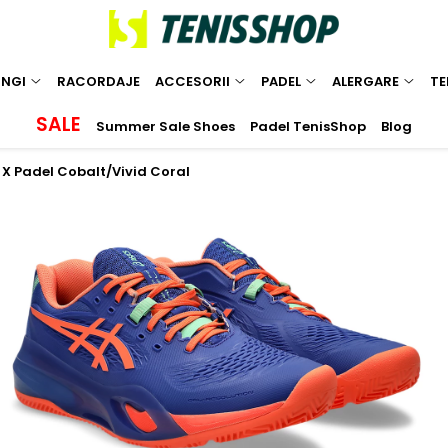
INGI
RACORDAJE
ACCESORII
PADEL
ALERGARE
TE
SALE
Summer Sale Shoes
Padel TenisShop
Blog
n X Padel Cobalt/Vivid Coral