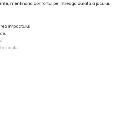
ciente, mentinand confortul pe intreaga durata a jocului.
rea impactului.
ide.
l.
a jocului.