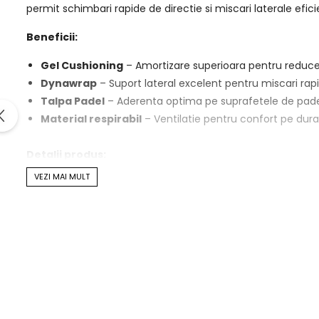
permit schimbari rapide de directie si miscari laterale efi
Beneficii:
Gel Cushioning
– Amortizare superioara pentru reduce
Dynawrap
– Suport lateral excelent pentru miscari rap
Talpa Padel
– Aderenta optima pe suprafetele de pade
Material respirabil
– Ventilatie pentru confort pe durat
Detalii produs:
VEZI MAI MULT
Culoare: Cobalt/Vivid Coral
Talpa: Special adaptata pentru padel
Utilizare: Tenis, padel