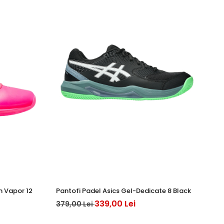
m Vapor 12
Pantofi Padel Asics Gel-Dedicate 8 Black
Pa
PR
339,00 Lei
379,00 Lei
85