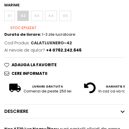
MARIME
:
41
42
43
44
45
STOC EPUIZAT
Durata de livrare:
1-3 zile lucratoare
Cod Produs:
CALATLUXNERO~42
Ai nevoie de ajutor?
+4 0762.242.646
ADAUGA LA FAVORITE
CERE INFORMATII
LIVRARE GRATUITA
GARANTIE RE
Comenzi de peste 250 lei
In caz ca va raz
DESCRIERE