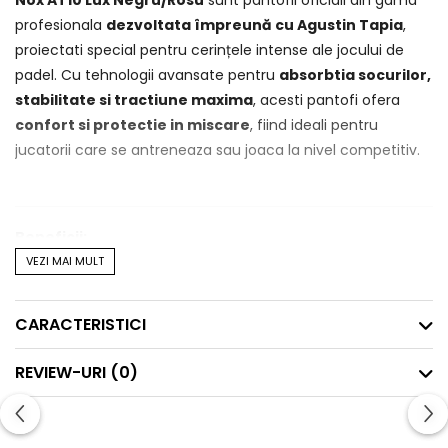
Nox AT10 Lux Negru/Rosu
sunt pantofii oficiali din gama
profesionala
dezvoltata împreună cu Agustin Tapia
,
proiectati special pentru cerințele intense ale jocului de
padel. Cu tehnologii avansate pentru
absorbtia socurilor,
stabilitate si tractiune maxima
, acesti pantofi ofera
confort si protectie in miscare
, fiind ideali pentru
jucatorii care se antreneaza sau joaca la nivel competitiv.
Beneficii:
VEZI MAI MULT
✅
Certificati biomecanic de IBV (Institutul de
Biomecanica din Valencia)
– Testati pentru reducerea
CARACTERISTICI
riscului de accidentare si imbunatatirea performantelor.
✅
Amortizare excelenta
– Tehnologia
AGG (Advanced
REVIEW-URI
(0)
Gravity Geometry)
optimizeaza impulsul in saritura si
stabilitatea in timpul schimbarilor de directie.
✅
Sistem de sustinere laterala LATERAL SUPPORT
–