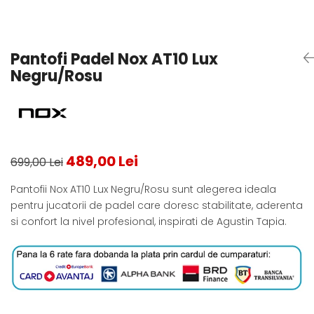
Testeaza Racheta
Underwear
Toate suprafetele
­--
Carduri Cadou
Fuste Padel
Servicii Racordare
Zgura
Geanta
Rochii Padel
SALE
Padel
Termobag
Sosete Padel
Pantofi Padel Nox AT10 Lux
­--
Rucsac
Sepci Padel
Negru/Rosu
Barbati
Husa
Jachete si Hanorace Padel
Dama
Juniori
489,00 Lei
699,00 Lei
Pantofii Nox AT10 Lux Negru/Rosu sunt alegerea ideala
pentru jucatorii de padel care doresc stabilitate, aderenta
si confort la nivel profesional, inspirati de Agustin Tapia.