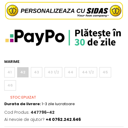
MARIME
:
41
42
43
43 1/2
44
44 1/2
45
46
STOC EPUIZAT
Durata de livrare:
1-3 zile lucratoare
Cod Produs:
447796~42
Ai nevoie de ajutor?
+4 0762.242.646