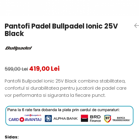
Testeaza Racheta
Underwear
Toate suprafetele
­--
Carduri Cadou
Fuste Padel
Servicii Racordare
Zgura
Geanta
Rochii Padel
SALE
Padel
Termobag
Sosete Padel
Pantofi Padel Bullpadel Ionic 25V
­--
Rucsac
Sepci Padel
Black
Barbati
Husa
Jachete si Hanorace Padel
Dama
Juniori
419,00 Lei
599,00 Lei
Pantofii Bullpadel Ionic 25V Black combina stabilitatea,
confortul si durabilitatea pentru jucatorii de padel care
vor performanta si siguranta la fiecare punct.
Sidas: