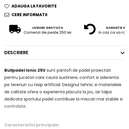
ADAUGA LA FAVORITE
CERE INFORMATII
LIVRARE GRATUITA
GARANTIE RE
Comenzi de peste 250 lei
In caz ca va raz
DESCRIERE
Bullpadel Ionic 25V
sunt pantofi de padel proiectati
pentru jucatori care cauta sustinere, confort si aderenta
pe terenuri cu nisip artificial. Designul tehnic si materialele
de calitate ofera o experienta placuta la joc, iar talpa
dedicata sportului padel contribuie la miscari mai stabile si
controlate.
Caracteristici principale: