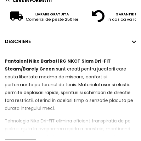
CERE INFORMATII
LIVRARE GRATUITA
GARANTIE RE
Comenzi de peste 250 lei
In caz ca va raz
DESCRIERE
Pantaloni Nike Barbati RG NKCT Slam Dri-FIT
Steam/Barely Green
sunt creati pentru jucatorii care
cauta libertate maxima de miscare, confort si
performanta pe terenul de tenis. Materialul usor si elastic
permite deplasari rapide, sprinturi si schimbari de directie
fara restrictii, oferind in acelasi timp o senzatie placuta pe
durata intregului meci.
Tehnologia Nike Dri-FIT elimina eficient transpiratia de pe
piele si ajuta la evaporarea rapida a acesteia, mentinand
corpul uscat si confortabil chiar si in timpul schimburilor