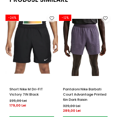
• Stabilitate si ajustare personalizata
• Design modern inspirat din tenisul profesionist
-24%
-12%
-
• Fabricati partial din materiale reciclate
Short Nike M Dri-FIT
Pantaloni Nike Barbati
Victory 7IN Black
Court Advantage Printed
6in Dark Raisin
235,00 Lei
179,00 Lei
329,00 Lei
289,00 Lei