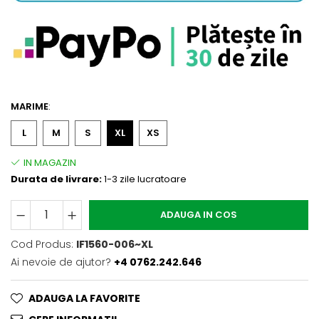
MARIME
:
L
M
S
XL
XS
Durata de livrare:
1-3 zile lucratoare
ADAUGA IN COS
Cod Produs:
IF1560-006~XL
Ai nevoie de ajutor?
+4 0762.242.646
ADAUGA LA FAVORITE