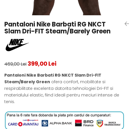
Testeaza Racheta
Underwear
Toate suprafetele
­--
Carduri Cadou
Fuste Padel
Servicii Racordare
Zgura
Geanta
Rochii Padel
SALE
Padel
Termobag
Sosete Padel
Pantaloni Nike Barbati RG NKCT
­--
Rucsac
Sepci Padel
Slam Dri-FIT Steam/Barely Green
Barbati
Husa
Jachete si Hanorace Padel
Dama
Juniori
399,00 Lei
469,00 Lei
Pantaloni Nike Barbati RG NKCT Slam Dri-FIT
Steam/Barely Green
ofera confort, mobilitate si
respirabilitate excelenta datorita tehnologiei Dri-FIT si
materialului elastic, fiind ideali pentru meciuri intense de
tenis.