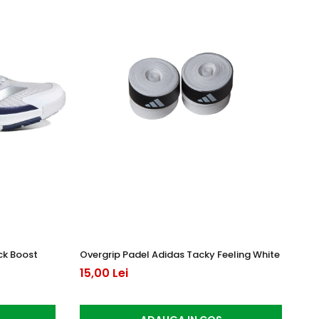
ck Boost
Overgrip Padel Adidas Tacky Feeling White
Pa
3 
15,00 Lei
65