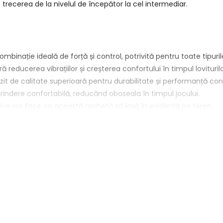
trecerea de la nivelul de începător la cel intermediar.
mbinație ideală de forță și control, potrivită pentru toate tipuril
reducerea vibrațiilor și creșterea confortului în timpul loviturilo
it de calitate superioară pentru durabilitate și performanță con
indere confortabilă, reducând oboseala în timpul jocului.
tive vor face ca această rachetă să iasă în evidență pe teren.
ol și putere.
optimă.
bilitate îndelungată.
rmanță.