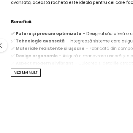
avansată, această rachetă este ideală pentru cei care fac 
Beneficii:
✅
Putere și precizie optimizate
– Designul său oferă o co
✅
Tehnologie avansată
– Integrează sisteme care asigură 
✅
Materiale rezistente și ușoare
– Fabricată din compoz
✅
Design ergonomic
– Asigură o manevrare ușoară și o pr
✅
Aspect modern și vibrant
– Culoarea și detaliile atrac
VEZI MAI MULT
Detalii produs:
Formă
: Lacrimă, pentru un echilibru excelent între contr
Greutate
: 360 g, pentru stabilitate și manevrabilitate 
Material
: Compozit de calitate premium, pentru o dura
Tehnologie
: Sisteme integrate pentru confort și perfo