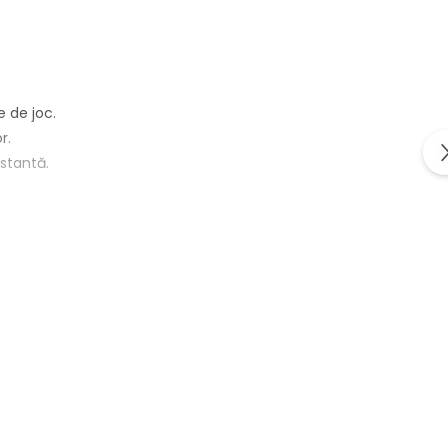
e de joc.
r.
stantă.